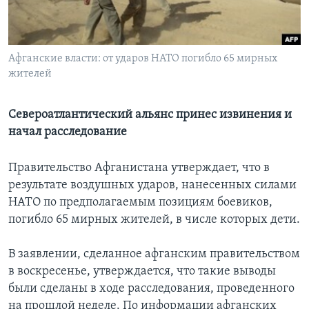
Learning English
Афганские власти: от ударов НАТО погибло 65 мирных
СОЦИАЛЬНЫЕ СЕТИ
жителей
Североатлантический альянс принес извинения и
Языки
начал расследование
Правительство Афганистана утверждает, что в
результате воздушных ударов, нанесенных силами
НАТО по предполагаемым позициям боевиков,
погибло 65 мирных жителей, в числе которых дети.
В заявлении, сделанное афганским правительством
в воскресенье, утверждается, что такие выводы
были сделаны в ходе расследования, проведенного
на прошлой неделе. По информации афганских