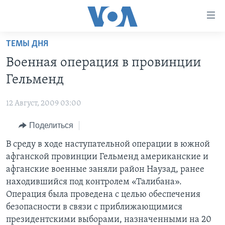
Линки
доступности
Перейти
ТЕМЫ ДНЯ
на
ГЛАВНОЕ
Военная операция в провинции
основной
ПРОГРАММЫ
контент
Гельменд
ПРОЕКТЫ
Перейти
АМЕРИКА
к
12 Август, 2009 03:00
ЭКСПЕРТИЗА
НОВОСТИ ЗА МИНУТУ
УЧИМ АНГЛИЙСКИЙ
основной
Поделиться
ИНТЕРВЬЮ
ИТОГИ
НАША АМЕРИКАНСКАЯ ИСТОРИЯ
навигации
Перейти
ФАКТЫ ПРОТИВ ФЕЙКОВ
В среду в ходе наступательной операции в южной
ПОЧЕМУ ЭТО ВАЖНО?
А КАК В АМЕРИКЕ?
в
афганской провинции Гельменд американские и
ЗА СВОБОДУ ПРЕССЫ
ДИСКУССИЯ VOA
АРТЕФАКТЫ
поиск
афганские военные заняли район Наузад, ранее
УЧИМ АНГЛИЙСКИЙ
ДЕТАЛИ
АМЕРИКАНСКИЕ ГОРОДКИ
находившийся под контролем «Талибана».
Операция была проведена с целью обеспечения
ВИДЕО
НЬЮ-ЙОРК NEW YORK
ТЕСТЫ
безопасности в связи с приближающимися
ПОДПИСКА НА НОВОСТИ
АМЕРИКА. БОЛЬШОЕ ПУТЕШЕСТВИЕ
президентскими выборами, назначенными на 20