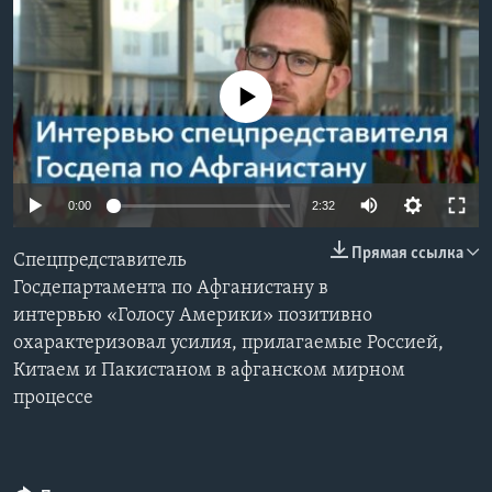
Learning English
No media source currently available
СОЦИАЛЬНЫЕ СЕТИ
Языки
0:00
2:32
Прямая ссылка
Спецпредставитель
Госдепартамента по Афганистану в
интервью «Голосу Америки» позитивно
охарактеризовал усилия, прилагаемые Россией,
Китаем и Пакистаном в афганском мирном
процессе