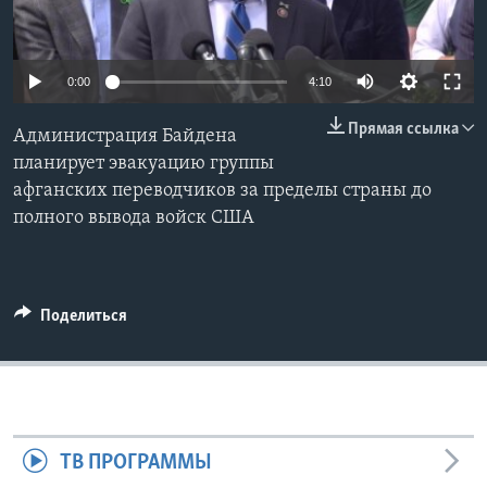
Learning English
0:00
4:10
СОЦИАЛЬНЫЕ СЕТИ
Прямая ссылка
Администрация Байдена
планирует эвакуацию группы
афганских переводчиков за пределы страны до
Языки
полного вывода войск США
Поделиться
ТВ ПРОГРАММЫ