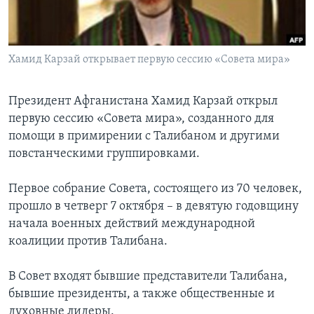
Learning English
Хамид Карзай открывает первую сессию «Совета мира»
СОЦИАЛЬНЫЕ СЕТИ
Президент Афганистана Хамид Карзай открыл
первую сессию «Совета мира», созданного для
Языки
помощи в примирении с Талибаном и другими
повстанческими группировками.
Первое собрание Совета, состоящего из 70 человек,
прошло в четверг 7 октября – в девятую годовщину
начала военных действий международной
коалиции против Талибана.
В Совет входят бывшие представители Талибана,
бывшие президенты, а также общественные и
духовные лидеры.