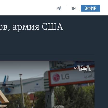
ЭФИР
бов, армия США
EMBED