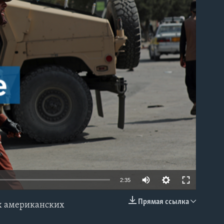
able
2:35
Прямая ссылка
ех американских
EMBED