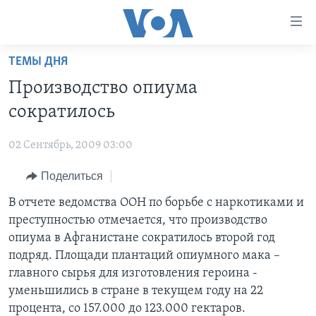
Линки
доступности
Перейти
ТЕМЫ ДНЯ
на
ГЛАВНОЕ
Производство опиума
основной
ПРОГРАММЫ
контент
сократилось
ПРОЕКТЫ
Перейти
АМЕРИКА
к
02 Сентябрь, 2009 03:00
ЭКСПЕРТИЗА
НОВОСТИ ЗА МИНУТУ
УЧИМ АНГЛИЙСКИЙ
основной
Поделиться
ИНТЕРВЬЮ
ИТОГИ
НАША АМЕРИКАНСКАЯ ИСТОРИЯ
навигации
Перейти
ФАКТЫ ПРОТИВ ФЕЙКОВ
В отчете ведомства ООН по борьбе с наркотиками и
ПОЧЕМУ ЭТО ВАЖНО?
А КАК В АМЕРИКЕ?
в
преступностью отмечается, что производство
ЗА СВОБОДУ ПРЕССЫ
ДИСКУССИЯ VOA
АРТЕФАКТЫ
поиск
опиума в Афганистане сократилось второй год
УЧИМ АНГЛИЙСКИЙ
ДЕТАЛИ
АМЕРИКАНСКИЕ ГОРОДКИ
подряд. Площади плантаций опиумного мака –
главного сырья для изготовления героина -
ВИДЕО
НЬЮ-ЙОРК NEW YORK
ТЕСТЫ
уменьшились в стране в текущем году на 22
ПОДПИСКА НА НОВОСТИ
АМЕРИКА. БОЛЬШОЕ ПУТЕШЕСТВИЕ
процента, со 157.000 до 123.000 гектаров.