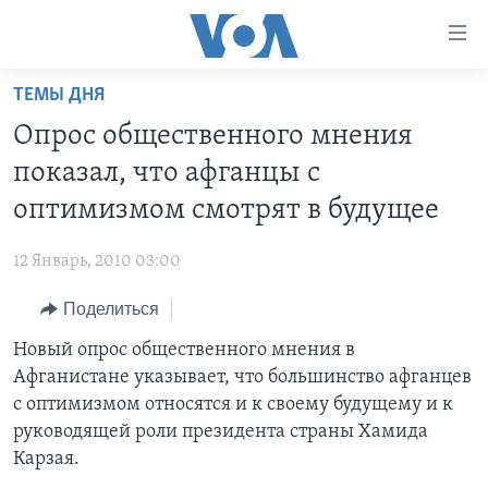
Линки
доступности
Перейти
ТЕМЫ ДНЯ
на
ГЛАВНОЕ
Опрос общественного мнения
основной
ПРОГРАММЫ
контент
показал, что афганцы с
ПРОЕКТЫ
Перейти
АМЕРИКА
оптимизмом смотрят в будущее
к
ЭКСПЕРТИЗА
НОВОСТИ ЗА МИНУТУ
УЧИМ АНГЛИЙСКИЙ
основной
12 Январь, 2010 03:00
ИНТЕРВЬЮ
ИТОГИ
НАША АМЕРИКАНСКАЯ ИСТОРИЯ
навигации
Перейти
Поделиться
ФАКТЫ ПРОТИВ ФЕЙКОВ
ПОЧЕМУ ЭТО ВАЖНО?
А КАК В АМЕРИКЕ?
в
Новый опрос общественного мнения в
ЗА СВОБОДУ ПРЕССЫ
ДИСКУССИЯ VOA
АРТЕФАКТЫ
поиск
Афганистане указывает, что большинство афганцев
УЧИМ АНГЛИЙСКИЙ
ДЕТАЛИ
АМЕРИКАНСКИЕ ГОРОДКИ
с оптимизмом относятся и к своему будущему и к
ВИДЕО
руководящей роли президента страны Хамида
НЬЮ-ЙОРК NEW YORK
ТЕСТЫ
Карзая.
ПОДПИСКА НА НОВОСТИ
АМЕРИКА. БОЛЬШОЕ ПУТЕШЕСТВИЕ