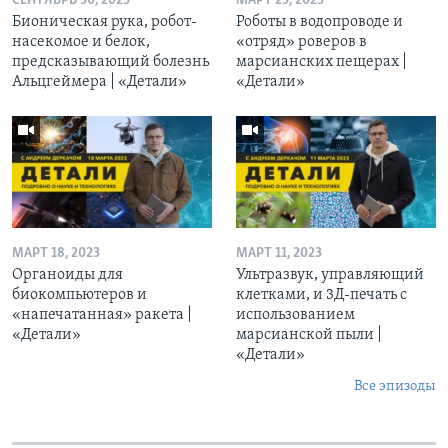
СЕНТЯБРЬ 30, 2023
МАРТ 25, 2023
Бионическая рука, робот-
Роботы в водопроводе и
насекомое и белок,
«отряд» роверов в
предсказывающий болезнь
марсианских пещерах |
Альцгеймера | «Детали»
«Детали»
МАРТ 18, 2023
МАРТ 11, 2023
Органоиды для
Ультразвук, управляющий
биокомпьютеров и
клетками, и 3Д-печать c
«напечатанная» ракета |
использованием
«Детали»
марсианской пыли |
«Детали»
Все эпизоды