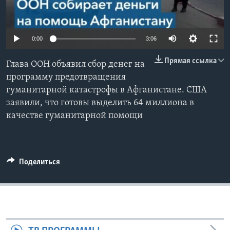
Learning English
0:00
3:06
СОЦИАЛЬНЫЕ СЕТИ
Прямая ссылка
Глава ООН объявил сбор денег на
программу предотвращения
гуманитарной катастрофы в Афганистане. США
Языки
заявили, что готовы выделить 64 миллиона в
качестве гуманитарной помощи
Поделиться