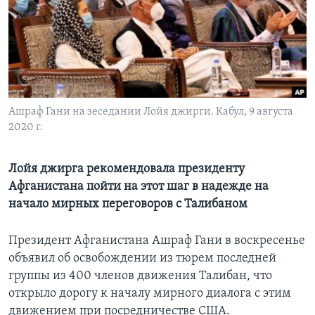
Learning English
СОЦИАЛЬНЫЕ СЕТИ
Ашраф Гани на зеседании Лойя джирги. Кабул, 9 августа
2020 г.
Языки
Лойя джирга рекомендовала президенту
Афганистана пойти на этот шаг в надежде на
начало мирных переговоров с Талибаном
Президент Афганистана Ашраф Гани в воскресенье
объявил об освобождении из тюрем последней
группы из 400 членов движения Талибан, что
открыло дорогу к началу мирного диалога с этим
движением при посредничестве США.