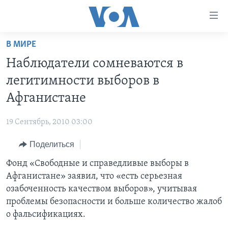
Линки
доступности
Перейти
В МИРЕ
на
ГЛАВНОЕ
Наблюдатели сомневаются в
основной
ПРОГРАММЫ
контент
легитимности выборов в
ПРОЕКТЫ
Перейти
АМЕРИКА
Афганистане
к
ЭКСПЕРТИЗА
НОВОСТИ ЗА МИНУТУ
УЧИМ АНГЛИЙСКИЙ
основной
19 Сентябрь, 2010 03:00
ИНТЕРВЬЮ
ИТОГИ
НАША АМЕРИКАНСКАЯ ИСТОРИЯ
навигации
Перейти
Поделиться
ФАКТЫ ПРОТИВ ФЕЙКОВ
ПОЧЕМУ ЭТО ВАЖНО?
А КАК В АМЕРИКЕ?
в
Фонд «Свободные и справедливые выборы в
ЗА СВОБОДУ ПРЕССЫ
ДИСКУССИЯ VOA
АРТЕФАКТЫ
поиск
Афганистане» заявил, что «есть серьезная
УЧИМ АНГЛИЙСКИЙ
ДЕТАЛИ
АМЕРИКАНСКИЕ ГОРОДКИ
озабоченность качеством выборов», учитывая
ВИДЕО
проблемы безопасности и больше количество жалоб
НЬЮ-ЙОРК NEW YORK
ТЕСТЫ
о фальсификациях.
ПОДПИСКА НА НОВОСТИ
АМЕРИКА. БОЛЬШОЕ ПУТЕШЕСТВИЕ