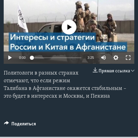
Learning English
No media source currently available
СОЦИАЛЬНЫЕ СЕТИ
Языки
0:00
3:25
Прямая ссылка
Политологи в разных странах
отмечают, что если режим
Талибана в Афганистане окажется стабильным –
это будет в интересах и Москвы, и Пекина
Поделиться