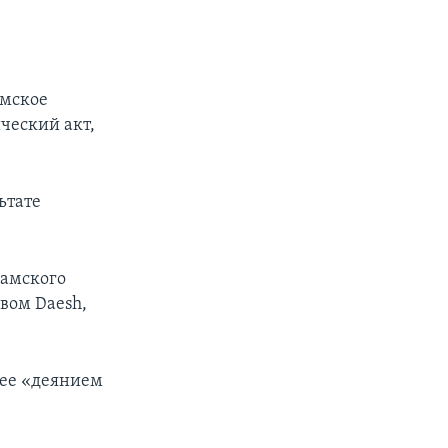
амское
ический акт,
ьтате
ламского
овом Daesh,
 ее «деянием