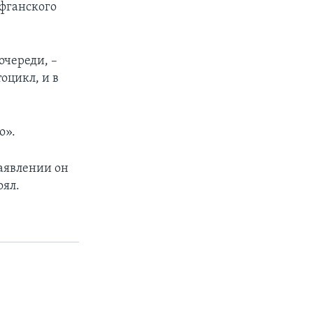
афганского
очереди, –
оцикл, и в
о».
заявлении он
оял.