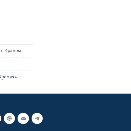
 с Ираном
 Кремля»