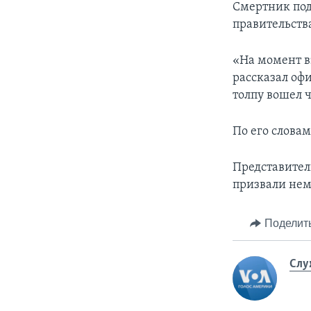
Смертник подо
правительств
«На момент в
рассказал оф
толпу вошел 
По его словам
Представител
призвали неме
Поделит
Слу