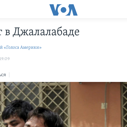
т в Джалалабаде
ей «Голоса Америки»
19:09
ься