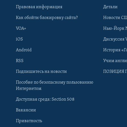
Правовая информация
Детали
Как обойти блокировку сайта?
Новости СШ
VOA+
Нью-Йорк 
iOS
Дискуссия 
Android
История «Г
RSS
Учим англ
Learning English
Подпишитесь на новости
ПОЗИЦИЯ 
Пособие по безопасному пользованию
СОЦИАЛЬНЫЕ СЕТИ
Интернетом
Доступная среда: Section 508
Вакансии
Приватность
Языки