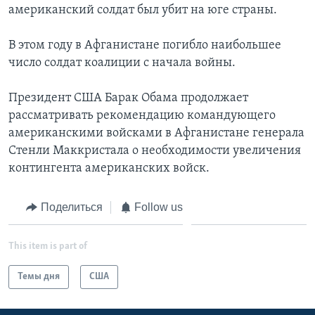
американский солдат был убит на юге страны.
Learning English
В этом году в Афганистане погибло наибольшее
число солдат коалиции с начала войны.
СОЦИАЛЬНЫЕ СЕТИ
Президент США Барак Обама продолжает
рассматривать рекомендацию командующего
Языки
американскими войсками в Афганистане генерала
Стенли Маккристала о необходимости увеличения
контингента американских войск.
Поделиться
Follow us
This item is part of
Темы дня
США