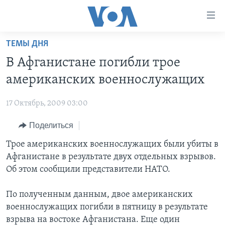
Линки
доступности
Перейти
ТЕМЫ ДНЯ
на
ГЛАВНОЕ
В Афганистане погибли трое
основной
ПРОГРАММЫ
контент
американских военнослужащих
ПРОЕКТЫ
Перейти
АМЕРИКА
к
17 Октябрь, 2009 03:00
ЭКСПЕРТИЗА
НОВОСТИ ЗА МИНУТУ
УЧИМ АНГЛИЙСКИЙ
основной
Поделиться
ИНТЕРВЬЮ
ИТОГИ
НАША АМЕРИКАНСКАЯ ИСТОРИЯ
навигации
Перейти
ФАКТЫ ПРОТИВ ФЕЙКОВ
Трое американских военнослужащих были убиты в
ПОЧЕМУ ЭТО ВАЖНО?
А КАК В АМЕРИКЕ?
в
Афганистане в результате двух отдельных взрывов.
ЗА СВОБОДУ ПРЕССЫ
ДИСКУССИЯ VOA
АРТЕФАКТЫ
поиск
Об этом сообщили представители НАТО.
УЧИМ АНГЛИЙСКИЙ
ДЕТАЛИ
АМЕРИКАНСКИЕ ГОРОДКИ
По полученным данным, двое американских
ВИДЕО
НЬЮ-ЙОРК NEW YORK
ТЕСТЫ
военнослужащих погибли в пятницу в результате
ПОДПИСКА НА НОВОСТИ
АМЕРИКА. БОЛЬШОЕ ПУТЕШЕСТВИЕ
взрыва на востоке Афганистана. Еще один