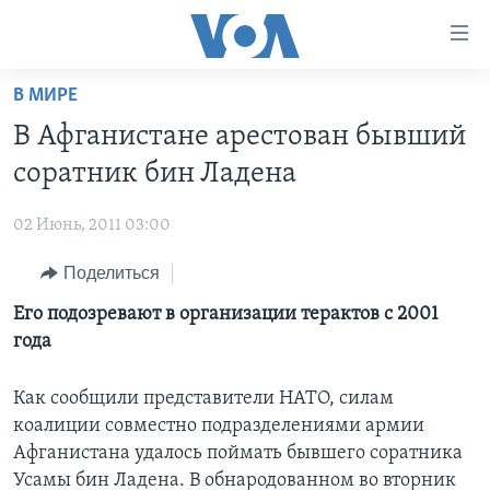
Линки
доступности
Перейти
В МИРЕ
на
ГЛАВНОЕ
В Афганистане арестован бывший
основной
ПРОГРАММЫ
контент
соратник бин Ладена
ПРОЕКТЫ
Перейти
АМЕРИКА
к
02 Июнь, 2011 03:00
ЭКСПЕРТИЗА
НОВОСТИ ЗА МИНУТУ
УЧИМ АНГЛИЙСКИЙ
основной
Поделиться
ИНТЕРВЬЮ
ИТОГИ
НАША АМЕРИКАНСКАЯ ИСТОРИЯ
навигации
Перейти
ФАКТЫ ПРОТИВ ФЕЙКОВ
Его подозревают в организации терактов с 2001
ПОЧЕМУ ЭТО ВАЖНО?
А КАК В АМЕРИКЕ?
в
года
ЗА СВОБОДУ ПРЕССЫ
ДИСКУССИЯ VOA
АРТЕФАКТЫ
поиск
УЧИМ АНГЛИЙСКИЙ
ДЕТАЛИ
АМЕРИКАНСКИЕ ГОРОДКИ
Как сообщили представители НАТО, силам
коалиции совместно подразделениями армии
ВИДЕО
НЬЮ-ЙОРК NEW YORK
ТЕСТЫ
Афганистана удалось поймать бывшего соратника
ПОДПИСКА НА НОВОСТИ
АМЕРИКА. БОЛЬШОЕ ПУТЕШЕСТВИЕ
Усамы бин Ладена. В обнародованном во вторник