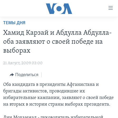
Линки
доступности
Перейти
ТЕМЫ ДНЯ
на
ГЛАВНОЕ
Хамид Карзай и Абдулла Абдулла-
основной
ПРОГРАММЫ
контент
оба заявляют о своей победе на
ПРОЕКТЫ
Перейти
АМЕРИКА
выборах
к
ЭКСПЕРТИЗА
НОВОСТИ ЗА МИНУТУ
УЧИМ АНГЛИЙСКИЙ
основной
21 Август, 2009 03:00
ИНТЕРВЬЮ
ИТОГИ
НАША АМЕРИКАНСКАЯ ИСТОРИЯ
навигации
Перейти
Поделиться
ФАКТЫ ПРОТИВ ФЕЙКОВ
ПОЧЕМУ ЭТО ВАЖНО?
А КАК В АМЕРИКЕ?
в
Оба кандидата в президенты Афганистана и
ЗА СВОБОДУ ПРЕССЫ
ДИСКУССИЯ VOA
АРТЕФАКТЫ
поиск
бригады активистов, проводившие их
УЧИМ АНГЛИЙСКИЙ
ДЕТАЛИ
АМЕРИКАНСКИЕ ГОРОДКИ
избирательные кампании, заявляют о своей победе
ВИДЕО
на вторых в истории страны выборах президента.
НЬЮ-ЙОРК NEW YORK
ТЕСТЫ
ПОДПИСКА НА НОВОСТИ
АМЕРИКА. БОЛЬШОЕ ПУТЕШЕСТВИЕ
Дин Мохаммад - руководитель избирательной