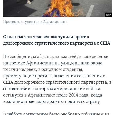
Learning English
Протесты студентов в Афганистане
СОЦИАЛЬНЫЕ СЕТИ
Около тысячи человек выступили против
долгосрочного стратегического партнерства с США
Языки
По сообщениям афганских властей, в воскресенье
на востоке Афганистана на улицы вышли около
тысячи человек, в основном студенты,
протестующие против заключения соглашения с
США долгосрочного стратегического партнерства, в
соответствии с которым американские войска
останутся в Афганистане после 2014 года, когда
коалиционные силы должны покинуть страну.
В субботу соглашение было одобрено собранием из