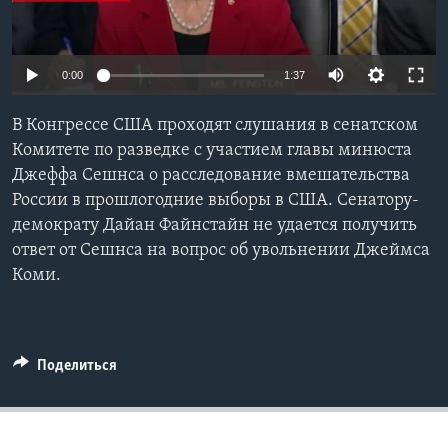
Learning English
0:00
1:37
СОЦИАЛЬНЫЕ СЕТИ
В Конгрессе США проходят слушания в сенатском
Комитете по разведке с участием главы минюста
Джеффа Сешнса о расследование вмешательства
Языки
России в прошлогодние выборы в США. Сенатору-
демократу Дайан Файнстайн не удается получить
ответ от Сешнса на вопрос об увольнении Джеймса
Коми.
Поделиться