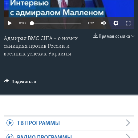
Learning English
0:00
1:32
СОЦИАЛЬНЫЕ СЕТИ
Прямая ссылка
Адмирал ВМС США – о новых
санкциях против России и
военных успехах Украины
Языки
Поделиться
ТВ ПРОГРАММЫ