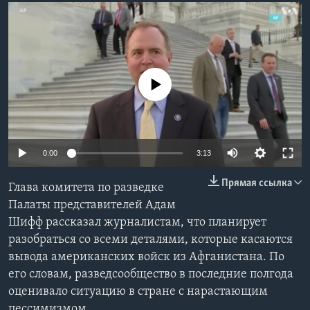
Learning English
СОЦИАЛЬНЫЕ СЕТИ
No media source currently available
Языки
0:00
3:13
Прямая ссылка
Глава комитета по разведке
Палаты представителей Адам
Шифф рассказал журналистам, что планирует
разобраться со всеми деталями, которые касаются
вывода американских войск из Афганистана. По
его словам, разведсообщество в последние полгода
оценивало ситуацию в стране с нарастающим
пессимизмом