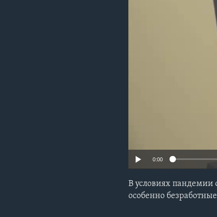
0:00
В условиях пандемии
особенно безработны