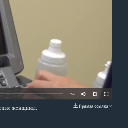
able
3:56
Прямая ссылка
ебелые женщины,
EMBED