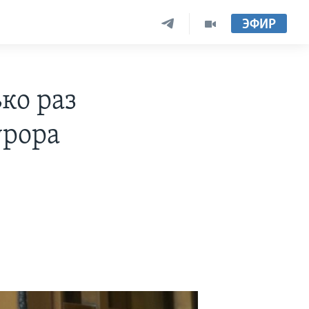
ЭФИР
ко раз
урора