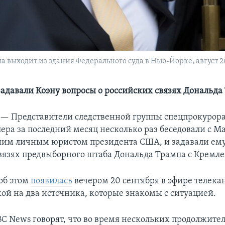
выходит из здания Федерального суда в Нью-Йорке, август 2
задавали Коэну вопросы о российских связях Дональда
 —
Представители следственной группы спецпрокурор
ера за последний месяц несколько раз беседовали с 
им личным юристом президента США, и задавали ему
язях предвыборного штаба Дональда Трампа с Кремле
об этом
появилась
вечером 20 сентября в эфире телека
кой на два источника, которые знакомы с ситуацией.
C News говорят, что во время нескольких продолжите