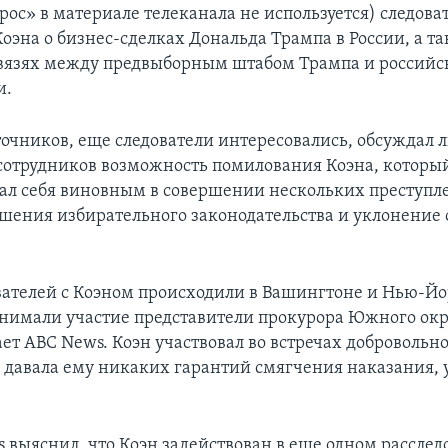
рос» в материале телеканала не используется) следова
оэна о бизнес-сделках Дональда Трампа в России, а та
вязях между предвыборным штабом Трампа и россий
и.
точников, еще следователи интересовались, обсуждал 
о сотрудников возможность помилования Коэна, которы
ал себя виновным в совершении нескольких преступл
шения избирательного законодательства и уклонение 
вателей с Коэном происходили в Вашингтоне и Нью-Йо
инимали участие представители прокурора Южного ок
ет ABC News. Коэн участвовал во встречах добровольно
 давала ему никаких гарантий смягчения наказания,
 выяснил, что Коэн задействован в еще одном расслед