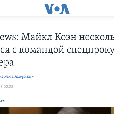
ews: Майкл Коэн несколь
ся с командой спецпрок
ера
 «Голоса Америки»
18 02:23
ься