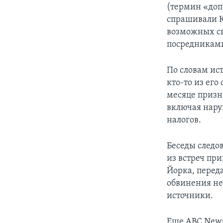
(термин «доп
спрашивали К
возможных с
посредникам
По словам ис
кто-то из ег
месяце призн
включая нару
налогов.
Беседы следо
из встреч пр
Йорка, переда
обвинения не
источники.
Еще ABC News