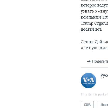
которое веду
узнать о «вн
компании Tru
Trump Organi
десяти лет.
Ленни Дэйвис
«не нужно де
Поделит
Рус
This item is part of
США
Ново