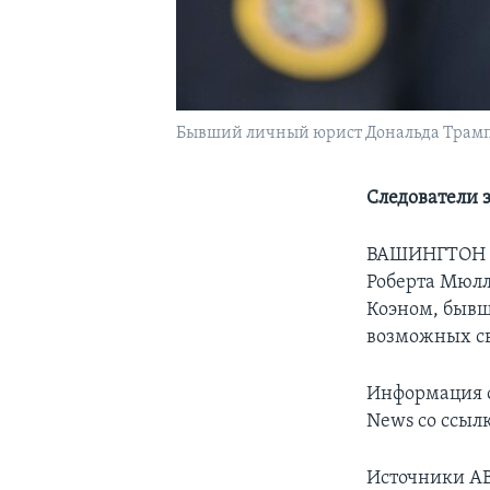
Бывший личный юрист Дональда Трампа 
Следователи 
ВАШИНГТОН
Роберта Мюлл
Коэном, бывш
возможных св
Информация 
News со ссыл
Источники AB