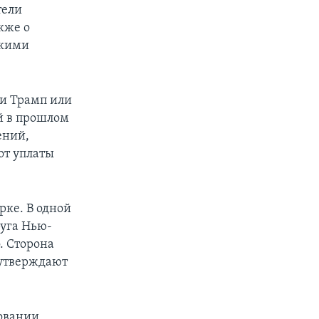
тели
кже о
скими
ли Трамп или
й в прошлом
ений,
от уплаты
рке. В одной
руга Нью-
. Сторона
 утверждают
овании,