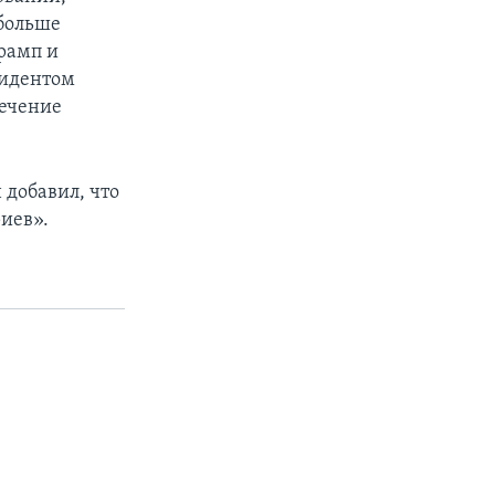
 больше
рамп и
зидентом
течение
 добавил, что
иев».