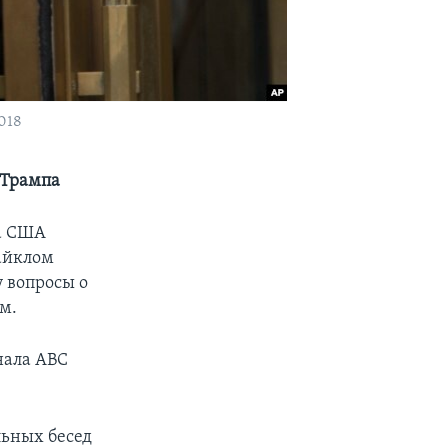
018
 Трампа
а США
Майклом
 вопросы о
м.
нала ABC
льных бесед