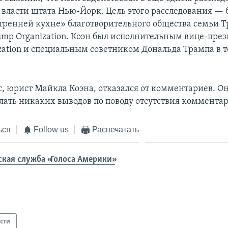
т власти штата Нью-Йорк. Цель этого расследования —
утренней кухне» благотворительного общества семьи Т
mp Organization. Коэн был исполнительным вице-пре
zation и специальным советником Дональда Трампа в 
, юрист Майкла Коэна, отказался от комментариев. Он
лать никаких выводов по поводу отсутствия комментар
ься
Follow us
Распечатать
ская служба «Голоса Америки»
сти