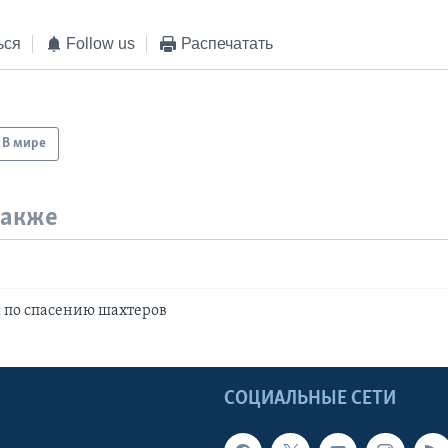
ься
Follow us
Распечатать
В мире
также
т
 по спасению шахтеров
Ы
СОЦИАЛЬНЫЕ СЕТИ