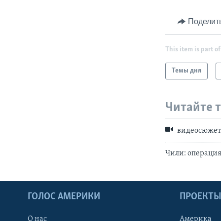
Поделит
This item is part of
Темы дня
Читайте 
видеосюже
Чили: операция
ГОЛОС АМЕРИКИ
ПРОЕКТ
О нас
Америка