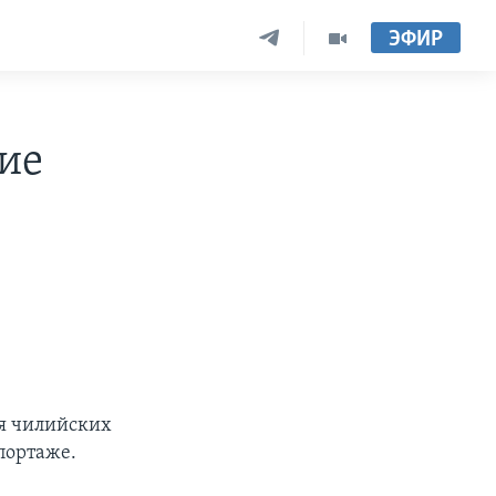
ЭФИР
ие
ля чилийских
портаже.