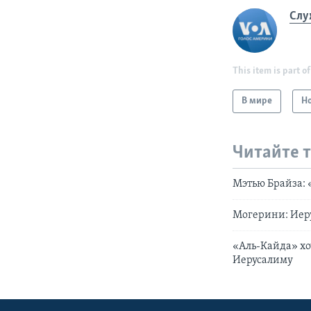
Слу
This item is part of
В мире
Н
Читайте 
Мэтью Брайза:
Могерини: Иеру
«Аль-Кайда» хо
Иерусалиму