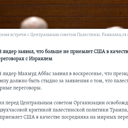
время встречи с Центральным советом Палестины. Рамаллах,14 
 лидер заявил, что больше не приемлет США в качест
реговорах с Израилем
 лидер Махмуд Аббас заявил в воскресенье, что през
мпу должно быть стыдно за заявления о том, что пале
рные переговоры.
ил перед Центральным советом Организации освобож
двухчасовой критикой палестинской политики Трампа, 
 приемлет США в качестве посредника на мирных пере