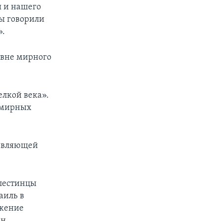
ы и нашего
Мы говорили
».
овне мирного
лкой века».
 мирных
тавляющей
алестинцы
аиль в
лжение
н.