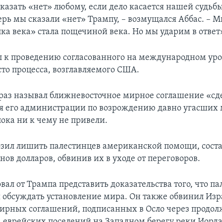
азать «нет» любому, если дело касается нашей судьб
ерь мы сказали «нет» Трампу, – возмущался Аббас. – 
лка века» стала пощечиной века. Но мы ударим в ответ
л к проведению согласованного на международном ур
сто процесса, возглавляемого США.
раз называл ближневосточное мирное соглашение «сде
я его администрации по возрождению давно угасших
ока ни к чему не привели.
зил лишить палестинцев американской помощи, сос
ов долларов, обвинив их в уходе от переговоров.
вал от Трампа представить доказательства того, что п
 обсуждать установление мира. Он также обвинил Изр
рных соглашений, подписанных в Осло через продо
а еврейских поселений на Западном берегу реки Иорда