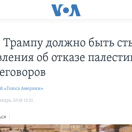
: Трампу должно быть с
явления об отказе палест
реговоров
ей «Голоса Америки»
варь, 2018 13:21
ься