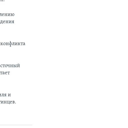
елению
ждения
 конфликта
осточный
тает
иля и
тинцев.