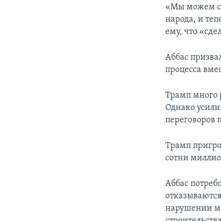
«Мы можем ск
народа, и теп
ему, что «сде
Аббас призва
процесса вме
Трамп много 
Однако усили
переговоров п
Трамп пригро
сотни миллион
Аббас потребо
отказываются
нарушении ми
строительств