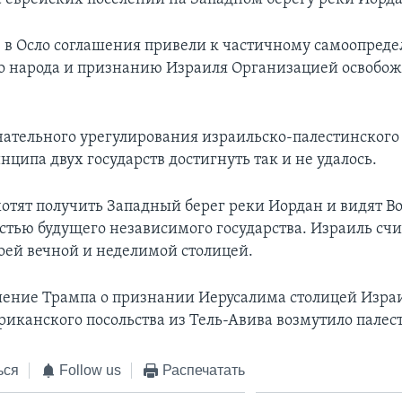
в Осло соглашения привели к частичному самоопред
о народа и признанию Израиля Организацией освобо
чательного урегулирования израильско-палестинского
нципа двух государств достигнуть так и не удалось.
отят получить Западный берег реки Иордан и видят В
стью будущего независимого государства. Израиль счи
оей вечной и неделимой столицей.
ение Трампа о признании Иерусалима столицей Изра
риканского посольства из Тель-Авива возмутило палес
ься
Follow us
Распечатать