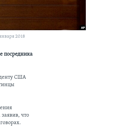
января 2018
ве посредника
иденту США
стинцы
дения
заявив, что
говорах.