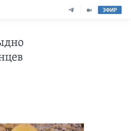
ЭФИР
тыдно
инцев