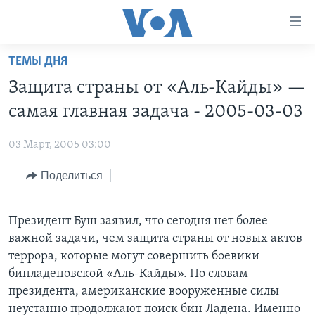
Линки
доступности
Перейти
ТЕМЫ ДНЯ
на
ГЛАВНОЕ
Защита страны от «Аль-Кайды» —
основной
ПРОГРАММЫ
контент
самая главная задача - 2005-03-03
ПРОЕКТЫ
Перейти
АМЕРИКА
к
03 Март, 2005 03:00
ЭКСПЕРТИЗА
НОВОСТИ ЗА МИНУТУ
УЧИМ АНГЛИЙСКИЙ
основной
Поделиться
ИНТЕРВЬЮ
ИТОГИ
НАША АМЕРИКАНСКАЯ ИСТОРИЯ
навигации
Перейти
ФАКТЫ ПРОТИВ ФЕЙКОВ
ПОЧЕМУ ЭТО ВАЖНО?
А КАК В АМЕРИКЕ?
в
Президент Буш заявил, что сегодня нет более
ЗА СВОБОДУ ПРЕССЫ
ДИСКУССИЯ VOA
АРТЕФАКТЫ
поиск
важной задачи, чем защита страны от новых актов
УЧИМ АНГЛИЙСКИЙ
ДЕТАЛИ
АМЕРИКАНСКИЕ ГОРОДКИ
террора, которые могут совершить боевики
бинладеновской «Аль-Кайды». По словам
ВИДЕО
НЬЮ-ЙОРК NEW YORK
ТЕСТЫ
президента, американские вооруженные силы
ПОДПИСКА НА НОВОСТИ
АМЕРИКА. БОЛЬШОЕ ПУТЕШЕСТВИЕ
неустанно продолжают поиск бин Ладена. Именно