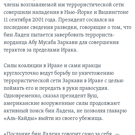
члены возглавляемой им террористической сети
Learning English
совершили нападения в Нью-Йорке и Вашингтоне
11 сентября 2001 года. Президент сослался на
СОЦИАЛЬНЫЕ СЕТИ
последние сведения разведки, говорящие о том, что
бин Ладен пытается завербовать террориста-
иорданца Абу Мусаба Заркави для совершения
терактов за пределами Ирака.
Языки
Силы коалиции в Ираке и сами иракцы
круглосуточно ведут борьбу по уничтожению
террористической сети Заркави в Ираке с целью
поймать его и передать в руки правосудия.
Одновременно, сказал президент Буш,
американские вооруженные силы продолжают
активный поиск бин Ладена, не позволяя главарю
«Аль-Кайды» выйти из своего убежища.
«Послание бин Ладена говорит само за себя, —