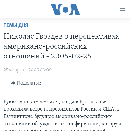
Линки
доступности
Перейти
ТЕМЫ ДНЯ
на
ГЛАВНОЕ
Николас Гвоздев о перспективах
основной
ПРОГРАММЫ
контент
американо-российских
ПРОЕКТЫ
Перейти
АМЕРИКА
отношений - 2005-02-25
к
ЭКСПЕРТИЗА
НОВОСТИ ЗА МИНУТУ
УЧИМ АНГЛИЙСКИЙ
основной
25 Февраль, 2005 03:00
ИНТЕРВЬЮ
ИТОГИ
НАША АМЕРИКАНСКАЯ ИСТОРИЯ
навигации
Перейти
Поделиться
ФАКТЫ ПРОТИВ ФЕЙКОВ
ПОЧЕМУ ЭТО ВАЖНО?
А КАК В АМЕРИКЕ?
в
ЗА СВОБОДУ ПРЕССЫ
ДИСКУССИЯ VOA
АРТЕФАКТЫ
поиск
Буквально в те же часы, когда в Братиславе
УЧИМ АНГЛИЙСКИЙ
ДЕТАЛИ
АМЕРИКАНСКИЕ ГОРОДКИ
проходила встреча президентов России и США, в
ВИДЕО
НЬЮ-ЙОРК NEW YORK
ТЕСТЫ
Вашингтоне будущее американо-российских
отношений обсуждали на конференции, которую
ПОДПИСКА НА НОВОСТИ
АМЕРИКА. БОЛЬШОЕ ПУТЕШЕСТВИЕ