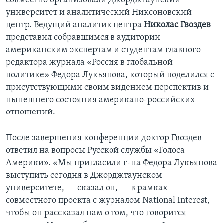
совместно организовали Джорджтаунский
университет и аналитический Никсоновский
Learning English
центр. Ведущий аналитик центра
Николас Гвоздев
представил собравшимся в аудитории
СОЦИАЛЬНЫЕ СЕТИ
американским экспертам и студентам главного
редактора журнала «Россия в глобальной
политике» Федора Лукьянова, который поделился с
присутствующими своим видением перспектив и
Языки
нынешнего состояния американо-российских
отношений.
После завершения конференции доктор Гвоздев
ответил на вопросы Русской службы «Голоса
Америки». «Мы пригласили г-на Федора Лукьянова
выступить сегодня в Джорджтаунском
университете, — сказал он, — в рамках
совместного проекта с журналом National Interest,
чтобы он рассказал нам о том, что говорится