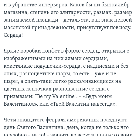
и в убранстве интерьеров. Каков бы ни был калибр
Learning English
магазина, степень его элитарности, размах, размер
занимаемой площади – деталь эта, как знак некоей
СОЦИАЛЬНЫЕ СЕТИ
масонской принадлежности, присутствует повсюду.
Сердца!
Яркие коробки конфет в форме сердец, открытки с
Языки
изображенными на них алыми сердцами,
кокетливые подушечки-сердца, с надписями и без
оных, разноцветные шары, то есть – уже и не
шары, а опять-таки легко раскачивающиеся на
цветных ленточках разноцветные сердца с
призывами: “Be my Valentine”. – «Будь моим
Валентином», или «Твой Валентин навсегда».
Четырнадцатого февраля американцы празднуют
день Святого Валентина, день, когда не только что
неудобно – надо! – заявить во всеуслышанье о своих