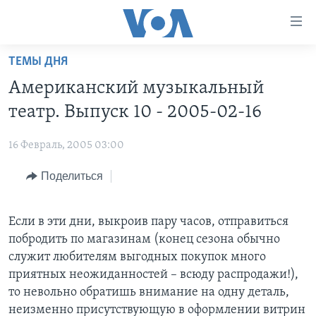
Линки
доступности
Перейти
ТЕМЫ ДНЯ
на
ГЛАВНОЕ
Американский музыкальный
основной
ПРОГРАММЫ
контент
театр. Выпуск 10 - 2005-02-16
ПРОЕКТЫ
Перейти
АМЕРИКА
к
16 Февраль, 2005 03:00
ЭКСПЕРТИЗА
НОВОСТИ ЗА МИНУТУ
УЧИМ АНГЛИЙСКИЙ
основной
Поделиться
ИНТЕРВЬЮ
ИТОГИ
НАША АМЕРИКАНСКАЯ ИСТОРИЯ
навигации
Перейти
ФАКТЫ ПРОТИВ ФЕЙКОВ
ПОЧЕМУ ЭТО ВАЖНО?
А КАК В АМЕРИКЕ?
в
Если в эти дни, выкроив пару часов, отправиться
ЗА СВОБОДУ ПРЕССЫ
ДИСКУССИЯ VOA
АРТЕФАКТЫ
поиск
побродить по магазинам (конец сезона обычно
УЧИМ АНГЛИЙСКИЙ
ДЕТАЛИ
АМЕРИКАНСКИЕ ГОРОДКИ
служит любителям выгодных покупок много
приятных неожиданностей – всюду распродажи!),
ВИДЕО
НЬЮ-ЙОРК NEW YORK
ТЕСТЫ
то невольно обратишь внимание на одну деталь,
ПОДПИСКА НА НОВОСТИ
АМЕРИКА. БОЛЬШОЕ ПУТЕШЕСТВИЕ
неизменно присутствующую в оформлении витрин