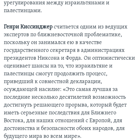
урегулирования между израильтянами и
палестинцами.
Learning English
Генри Киссинджер
считается одним из ведущих
СОЦИАЛЬНЫЕ СЕТИ
экспертов по ближневосточной проблематике,
поскольку он занимался ею в качестве
государственного секретаря в администрациях
Языки
президентов Никсона и Форда. Он оптимистически
оценивает шансы на то, что израильтяне и
палестинцы смогут продолжить процесс,
приведший к совместной декларации,
осуждающей насилие: «Это самая лучшая за
последние несколько десятилетий возможность
достигнуть решающего прорыва, который будет
иметь серьезные последствия для Ближнего
Востока, для наших отношений с Европой, для
достоинства и безопасности обоих народов, для
будущего мира во всем мире».