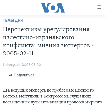
Линки
доступности
Перейти
ТЕМЫ ДНЯ
на
ГЛАВНОЕ
Перспективы урегулирования
основной
ПРОГРАММЫ
контент
палестино-израильского
ПРОЕКТЫ
Перейти
АМЕРИКА
конфликта: мнения экспертов -
к
ЭКСПЕРТИЗА
НОВОСТИ ЗА МИНУТУ
УЧИМ АНГЛИЙСКИЙ
2005-02-11
основной
ИНТЕРВЬЮ
ИТОГИ
НАША АМЕРИКАНСКАЯ ИСТОРИЯ
навигации
11 Февраль, 2005 03:00
Перейти
ФАКТЫ ПРОТИВ ФЕЙКОВ
ПОЧЕМУ ЭТО ВАЖНО?
А КАК В АМЕРИКЕ?
в
Поделиться
ЗА СВОБОДУ ПРЕССЫ
ДИСКУССИЯ VOA
АРТЕФАКТЫ
поиск
УЧИМ АНГЛИЙСКИЙ
ДЕТАЛИ
АМЕРИКАНСКИЕ ГОРОДКИ
Два ведущих эксперта по проблемам Ближнего
ВИДЕО
НЬЮ-ЙОРК NEW YORK
ТЕСТЫ
Востока выступили в Конгрессе на слушаниях,
ПОДПИСКА НА НОВОСТИ
посвященных пути активизации процесса мирного
АМЕРИКА. БОЛЬШОЕ ПУТЕШЕСТВИЕ