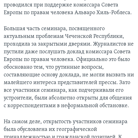
проводился при поддержке комиссара Совета
Learning English
Европы по правам человека Альваро Хиль-Роблеса.
СОЦИАЛЬНЫЕ СЕТИ
Большая часть семинара, посвященного
актуальным проблемам Чеченской Республики,
проходила за закрытыми дверями. Журналистов не
пустили даже послушать доклад комиссара Совета
Языки
Европы по правам человека. Официально это было
обосновано тем, что рутинные вопросы,
составляющие основу доклада, не могли вызвать ни
малейшего интереса представителей прессы. Зато
все участники семинара, как подчеркивали его
устроители, были абсолютно открыты для общения
с корреспондентами в неформальной обстановке.
На самом деле, открытость участников семинара
была обусловлена их географической
принадлежностью и гражданской позицией. К