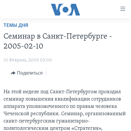
Линки
доступности
Перейти
ТЕМЫ ДНЯ
на
ГЛАВНОЕ
Семинар в Санкт-Петербурге -
основной
ПРОГРАММЫ
контент
2005-02-10
ПРОЕКТЫ
Перейти
АМЕРИКА
к
10 Февраль, 2005 03:00
ЭКСПЕРТИЗА
НОВОСТИ ЗА МИНУТУ
УЧИМ АНГЛИЙСКИЙ
основной
Поделиться
ИНТЕРВЬЮ
ИТОГИ
НАША АМЕРИКАНСКАЯ ИСТОРИЯ
навигации
Перейти
ФАКТЫ ПРОТИВ ФЕЙКОВ
ПОЧЕМУ ЭТО ВАЖНО?
А КАК В АМЕРИКЕ?
в
На этой неделе под Санкт-Петербургом проходил
ЗА СВОБОДУ ПРЕССЫ
ДИСКУССИЯ VOA
АРТЕФАКТЫ
поиск
семинар повышения квалификации сотрудников
УЧИМ АНГЛИЙСКИЙ
ДЕТАЛИ
АМЕРИКАНСКИЕ ГОРОДКИ
аппарата уполномоченного по правам человека
Чеченской республики. Семинар, организованный
ВИДЕО
НЬЮ-ЙОРК NEW YORK
ТЕСТЫ
санкт-петербургским гуманитарно-
ПОДПИСКА НА НОВОСТИ
АМЕРИКА. БОЛЬШОЕ ПУТЕШЕСТВИЕ
политологическим центром «Стратегия»,