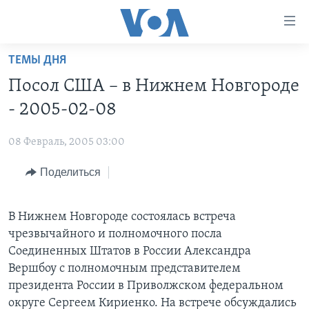
Линки
доступности
Перейти
ТЕМЫ ДНЯ
на
ГЛАВНОЕ
Посол США – в Нижнем Новгороде
основной
ПРОГРАММЫ
контент
- 2005-02-08
ПРОЕКТЫ
Перейти
АМЕРИКА
к
08 Февраль, 2005 03:00
ЭКСПЕРТИЗА
НОВОСТИ ЗА МИНУТУ
УЧИМ АНГЛИЙСКИЙ
основной
Поделиться
ИНТЕРВЬЮ
ИТОГИ
НАША АМЕРИКАНСКАЯ ИСТОРИЯ
навигации
Перейти
ФАКТЫ ПРОТИВ ФЕЙКОВ
ПОЧЕМУ ЭТО ВАЖНО?
А КАК В АМЕРИКЕ?
в
В Нижнем Новгороде состоялась встреча
ЗА СВОБОДУ ПРЕССЫ
ДИСКУССИЯ VOA
АРТЕФАКТЫ
поиск
чрезвычайного и полномочного посла
УЧИМ АНГЛИЙСКИЙ
ДЕТАЛИ
АМЕРИКАНСКИЕ ГОРОДКИ
Соединенных Штатов в России Александра
Вершбоу с полномочным представителем
ВИДЕО
НЬЮ-ЙОРК NEW YORK
ТЕСТЫ
президента России в Приволжском федеральном
ПОДПИСКА НА НОВОСТИ
АМЕРИКА. БОЛЬШОЕ ПУТЕШЕСТВИЕ
округе Сергеем Кириенко. На встрече обсуждались