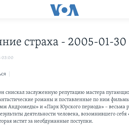
яние страха - 2005-01-30
5 03:00
ься
н снискал заслуженную репутацию мастера пугающих
антастические романы и поставленные по ним фильмы
мм Андромеды» и «Парк Юрского периода» – весьма 
езультаты деятельности человека, возомнившего себя
торая мстит за необдуманные поступки.