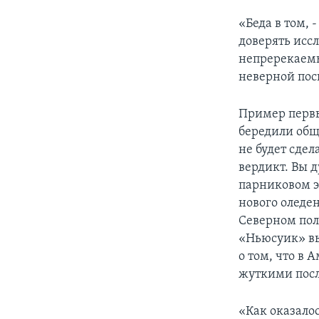
«Беда в том, 
доверять исс
непререкаемы
неверной пос
Пример первы
бередили общ
не будет сдел
вердикт. Вы 
парниковом э
нового оледен
Северном пол
«Ньюсуик» вы
о том, что в 
жуткими пос
«Как оказало