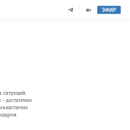
ЭФИР
 ситуаций.
 – достаточно
реалистично
 «царем