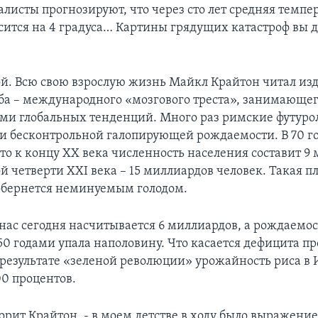
листы прогнозируют, что через сто лет средняя темпе
сится на 4 градуса… Картины грядущих катастроф вы 
й. Всю свою взрослую жизнь Майкл Крайтон читал из
ба – международного «мозгового треста», занимающег
ми глобальных тенденций. Много раз римские футуро
и бесконтрольной галопирующей рождаемости. В 70 г
то к концу ХХ века численность населения составит 9 
й четверти XXI века – 15 миллиардов человек. Такая п
обернется неминуемым голодом.
 нас сегодня насчитывается 6 миллиардов, а рождаемос
50 годами упала наполовину. Что касается дефицита пр
в результате «зеленой революции» урожайность риса в
00 процентов.
ворит Крайтон, - в моем детстве в ходу было выражени