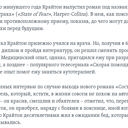
о минувшего года Крайтон выпустил роман под назва
траха» (
«State of Fear»
, Harper-Collins). В нем, как поя
 к противоположному приему, показав, до чего могут д
ахи перед будущим.
кл Крайтон прилежно учился на врача. Но, получив в 6
диплом и пройдя интернатуру, он решил сменить про
. Медицинский опыт, однако, пригодился ему при разр
, а позднее – популярного телесериала «Скорая помощь
е опыт помог ему заняться аутотерапией.
нных интервью по случаю выхода нового романа «Сос
ель, который, кстати, в жизни совсем не похож на авт
 он красив, смешлив и обаятелен – отметил, что, пере
ок, он приобрел, наряду с болями в пояснице, иной вз
то Крайтон десятилетиями жил в ожидании бед, которы
ывались.