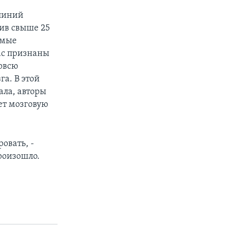
 линий
тив свыше 25
амые
ас признаны
овсю
га. В этой
ала, авторы
ет мозговую
овать, -
роизошло.