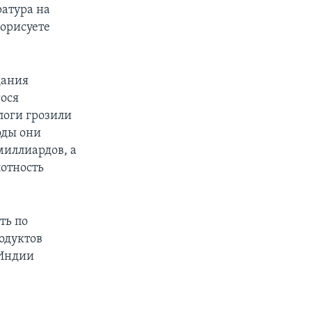
ратура на
дорисуете
дания
ося
логи грозили
оды они
миллиардов, а
лотность
ть по
одуктов
 Индии
е