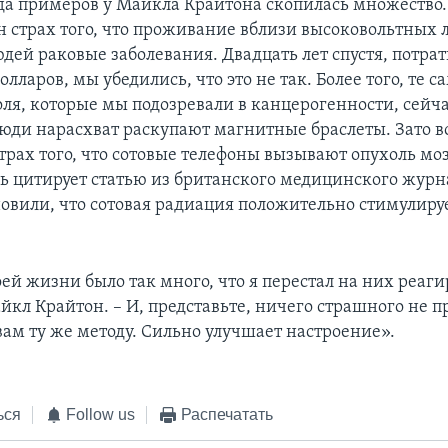
да примеров у Майкла Крайтона скопилась множество.
 страх того, что проживание вблизи высоковольтных
дей раковые заболевания. Двадцать лет спустя, потра
лларов, мы убедились, что это не так. Более того, те с
ля, которые мы подозревали в канцерогенности, сейч
юди нарасхват раскупают магнитные браслеты. Зато в
трах того, что сотовые телефоны вызывают опухоль моз
ль цитирует статью из британского медицинского журн
новили, что сотовая радиация положительно стимулиру
ей жизни было так много, что я перестал на них реагир
йкл Крайтон. – И, представьте, ничего страшного не п
ам ту же методу. Сильно улучшает настроение».
ься
Follow us
Распечатать