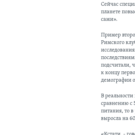
Сейчас специа
планете повы
сами».
Пример второ
Римского клу
исследования
последствиям
подсчитали, ч
к концу перво
демографии 
В реальности
сравнению с 
питания, то 
выросла на 6
«Кстати, - го