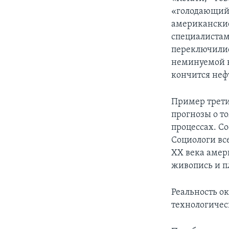
«голодающий 
американски
специалистам
переключилис
неминуемой к
кончится неф
Пример трети
прогнозы о то
процессах. Со
Социологи вс
ХХ века амер
живопись и п
Реальность о
технологичес