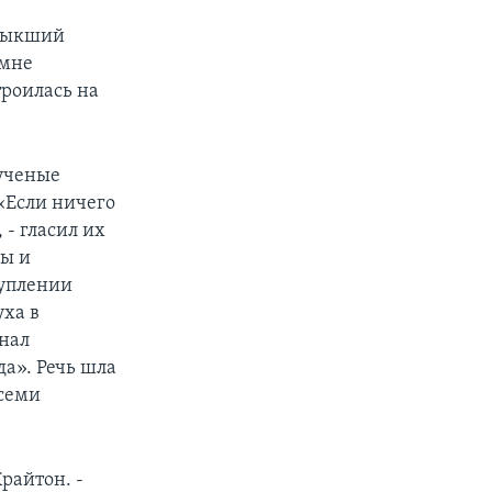
ривыкший
 мне
роилась на
ученые
«Если ничего
 - гласил их
ры и
туплении
уха в
рнал
а». Речь шла
всеми
райтон. -