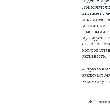
Подобного ро
Примечателен
вызывает у лю
миллиардов до
магнитные по
полезными: л
муссируется с
связи писате
которой уста
активность.
«Страхов в мо
заключает Ма
Рекомендую в
Поделит