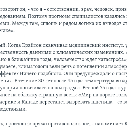
- говорит он, - что я – естественник, врач, человек, п
ледованиям. Поэтому прогнозы специалистов казались
ми. Между тем, сплошь и рядом логика их выводов ст
ылке».
й. Когда Крайтон оканчивал медицинский институт, 
ественность данными о климатических изменениях. 
ано в ближайшие годы, человечество ждет катастрофа»,
думаете, климатологи вели речь о потеплении атмосфе
ффекте? Ничего подобного. Они предупреждали о нас
ения. В течение 30 лет после 45 года температура возд
ушарии понизилась на полградуса. Весной 75 года жу
нес на обложку страшную весть: «Мир на пороге голод
Америке и Канаде перестанет вызревать пшеница – со 
ледствиями.
сь, произошло прямо противоположное, - напоминает К