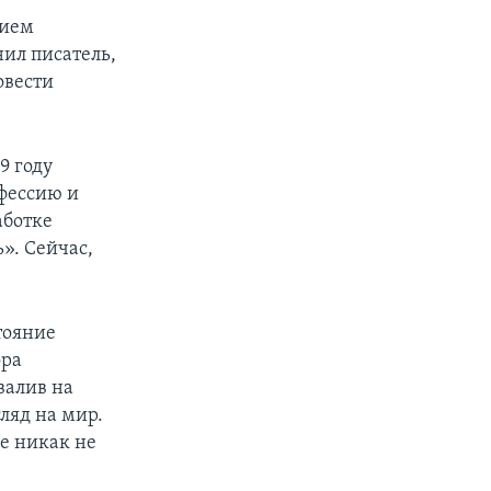
нием
снил писатель,
овести
9 году
фессию и
аботке
». Сейчас,
тояние
ора
валив на
гляд на мир.
е никак не