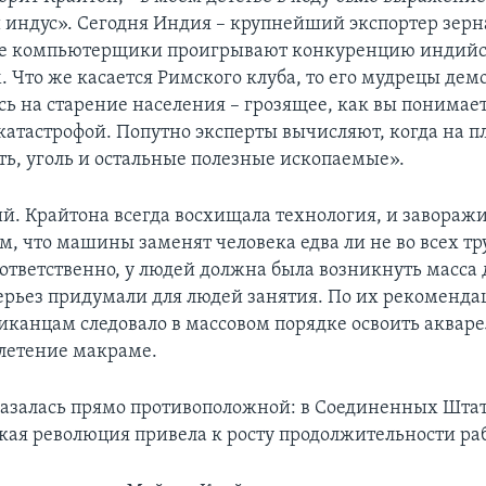
индус». Сегодня Индия – крупнейший экспортер зерна
е компьютерщики проигрывают конкуренцию индий
. Что же касается Римского клуба, то его мудрецы де
ь на старение населения – грозящее, как вы понимает
атастрофой. Попутно эксперты вычисляют, когда на п
ть, уголь и остальные полезные ископаемые».
й. Крайтона всегда восхищала технология, и завораж
м, что машины заменят человека едва ли не во всех т
ответственно, у людей должна была возникнуть масса 
ерьез придумали для людей занятия. По их рекоменда
иканцам следовало в массовом порядке освоить аквар
летение макраме.
казалась прямо противоположной: в Соединенных Шта
кая революция привела к росту продолжительности ра