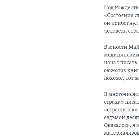
Под Рождеств
«Состояние с
он прибегнул
человека стр
В юности Май
медицинский 
начал писать
сюжетов книг
похоже, тот ж
В многочисле
страха» писат
«страшилок» –
седьмой десят
Оказалось, ч
материализов