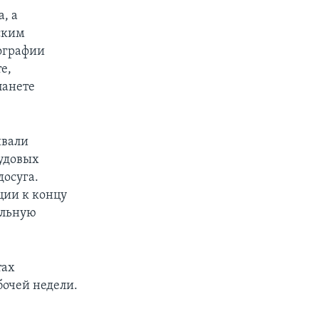
, а
ским
мографии
е,
ланете
ивали
рудовых
досуга.
ции к концу
ельную
тах
бочей недели.