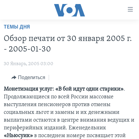
Линки
доступности
Перейти
ТЕМЫ ДНЯ
на
ГЛАВНОЕ
Обзор печати от 30 января 2005 г.
основной
ПРОГРАММЫ
контент
- 2005-01-30
ПРОЕКТЫ
Перейти
АМЕРИКА
к
30 Январь, 2005 03:00
ЭКСПЕРТИЗА
НОВОСТИ ЗА МИНУТУ
УЧИМ АНГЛИЙСКИЙ
основной
Поделиться
ИНТЕРВЬЮ
ИТОГИ
НАША АМЕРИКАНСКАЯ ИСТОРИЯ
навигации
Перейти
ФАКТЫ ПРОТИВ ФЕЙКОВ
Монетизация услуг: «В бой идут одни старики»
.
ПОЧЕМУ ЭТО ВАЖНО?
А КАК В АМЕРИКЕ?
в
Продолжающиеся по всей России массовые
ЗА СВОБОДУ ПРЕССЫ
ДИСКУССИЯ VOA
АРТЕФАКТЫ
поиск
выступления пенсионеров против отмены
УЧИМ АНГЛИЙСКИЙ
ДЕТАЛИ
АМЕРИКАНСКИЕ ГОРОДКИ
социальных льгот и замены и их денежными
выплатами остаются в центре внимания ведущих и
ВИДЕО
НЬЮ-ЙОРК NEW YORK
ТЕСТЫ
периферийных изданий. Еженедельник
ПОДПИСКА НА НОВОСТИ
АМЕРИКА. БОЛЬШОЕ ПУТЕШЕСТВИЕ
«Ньюсуик»
в последнем номере посвящает этой