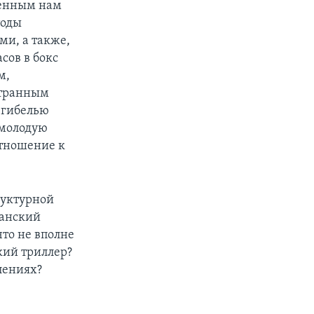
ненным нам
тоды
ми, а также,
сов в бокс
м,
странным
 гибелью
 молодую
отношение к
руктурной
танский
то не вполне
кий триллер?
лениях?