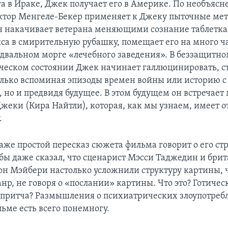
а в Ираке, Джек получает его в Америке. По необъяс
тор Менгеле-Бекер применяет к Джеку пыточные ме
н накачивает ветерана меняющими сознание таблетка
кса в смирительную рубашку, помещает его на много ча
подвальном морге «лечебного заведения». В беззащитно
ческом состоянии Джек начинает галлюцинировать, 
олько вспоминая эпизоды времен войны или историю с
, но и предвидя будущее. В этом будущем он встречает
жеки (Кира Найтли), которая, как мы узнаем, имеет 
.
даже простой пересказ сюжета фильма говорит о его ст
 бы даже сказал, что сценарист Мэсси Таджедин и бри
н Мэйбери настолько усложнили структуру картины, ч
нр, не говоря о «послании» картины. Что это? Готичес
притча? Размышления о психиатрических злоупотреб
ьме есть всего понемногу.