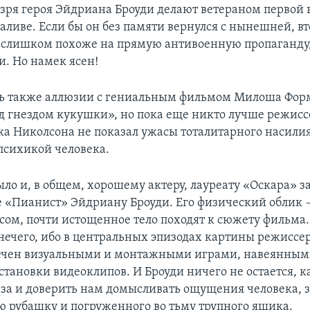
 зря героя Эйдриана Броуди делают ветераном первой 
ливе. Если бы он без памяти вернулся с нынешней, вто
 слишком похоже на прямую антивоенную пропаганду,
и. Но намек ясен!
ть также аллюзии с гениальным фильмом Милоша Фор
д гнездом кукушки», но пока еще никто лучше режис
ка Николсона не показал ужасы тоталитарного насили
психикой человека.
ыло и, в общем, хорошему актеру, лауреату «Оскара» з
е «Пианист» Эйдриану Броуди. Его физический облик 
сом, почти истощенное тело походят к сюжету фильма.
 нечего, ибо в центральных эпизодах картины режисс
ечен визуальными и монтажными играми, навеянным
становки видеоклипов. И Броуди ничего не остается, 
аза и доверить нам домысливать ощущения человека, з
 рубашку и погруженного во тьму трупного ящика.