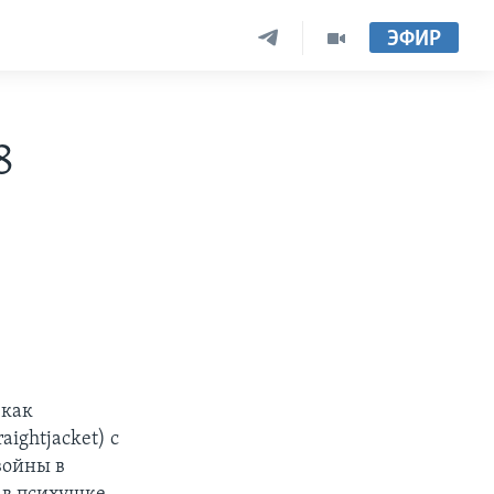
ЭФИР
8
 как
ightjacket) с
войны в