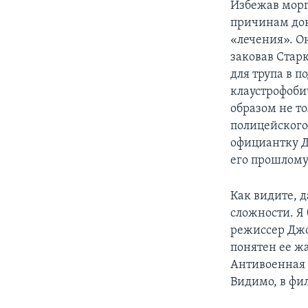
Избежав морг
причинам док
«лечения». О
заковав Стар
для трупа в 
клаустрофоби
образом не т
полицейского
официантку Д
его прошлому
Как видите, 
сложности. Я
режиссер Джо
понятен ее жа
Антивоенная 
Видимо, в фил