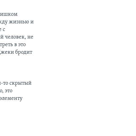
слишком
ежду жизнью и
 с
й человек, не
реть в это
 Джеки бродит
й-то скрытый
, это
 элементу