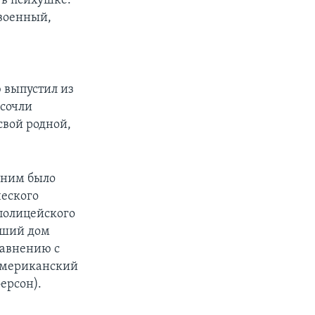
 в психушке.
ивоенный,
ю выпустил из
 сочли
свой родной,
с ним было
ческого
 полицейского
дший дом
равнению с
 американский
ерсон).