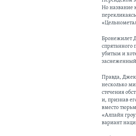
Персидском з
Но название 
перекликаясь
«Цельнометалл
Бронежилет Дж
спрятанного 
убитым и хоте
заснеженный,
Правда, Джек
несколько мин
стечения обс
и, признав е
вместо тюрьм
«Алпайн гроу
вариант наци