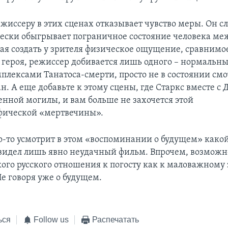
ежиссеру в этих сценах отказывает чувство меры. Он 
ески обыгрывает пограничное состояние человека м
ая создать у зрителя физическое ощущение, сравнимое
ероя, режиссер добивается лишь одного – нормальны
плексами Танатоса-смерти, просто не в состоянии смот
н. А еще добавьте к этому сцены, где Старкс вместе с
енной могилы, и вам больше не захочется этой
фической «мертвечины».
о-то усмотрит в этом «воспоминании о будущем» како
увидел лишь явно неудачный фильм. Впрочем, возможно
акого русского отношения к погосту как к маловажному
Не говоря уже о будущем.
ься
Follow us
Распечатать