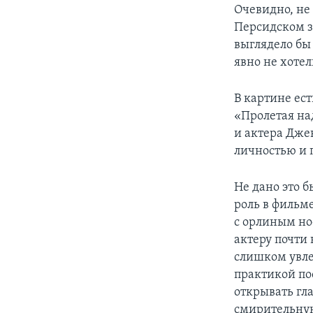
Очевидно, не
Персидском за
выглядело бы
явно не хотел
В картине ес
«Пролетая на
и актера Дже
личностью и 
Не дано это б
роль в фильм
с орлиным но
актеру почти
слишком увл
практикой по
открывать гл
смирительную