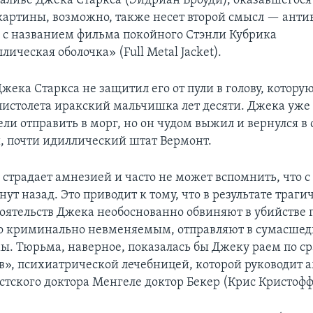
аливе Джека Старкса (Эйдриан Броуди), оказавшегося
картины, возможно, также несет второй смысл — ант
 с названием фильма покойного Стэнли Кубрика
ическая оболочка» (Full Metal Jacket).
ека Старкса не защитил его от пули в голову, котору
пистолета иракский мальчишка лет десяти. Джека уже
ли отправить в морг, но он чудом выжил и вернулся в 
 почти идиллический штат Вермонт.
 страдает амнезией и часто не может вспомнить, что 
ут назад. Это приводит к тому, что в результате траги
тоятельств Джека необоснованно обвиняют в убийстве
го криминально невменяемым, отправляют в сумасше
ы. Тюрьма, наверное, показалась бы Джеку раем по с
в», психиатрической лечебницей, которой руководит
стского доктора Менгеле доктор Бекер (Крис Кристофф