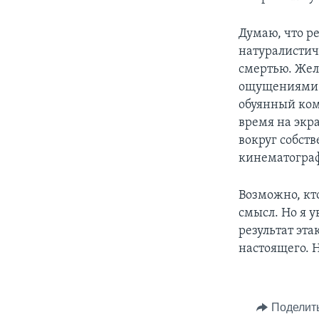
Думаю, что р
натуралистич
смертью. Жел
ощущениями г
обуянный ком
время на экра
вокруг собств
кинематогра
Возможно, кт
смысл. Но я 
результат эт
настоящего. 
Поделит