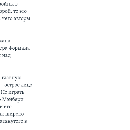
войны в
рой, то это
 чего авторы
мана
сера Формана
я над
а главную
— острое лицо
 Но играть
ер Мэйбери
и его
как широко
атянутого в