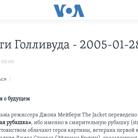
ти Голливуда - 2005-01-2
5 03:00
ься
я о будущем
ьма режиссера Джона Мейбери The Jacket переведено
ая рубашка»
, ибо именно в смирительную рубашку (stra
тоянством облачают героя картины, ветерана первой 