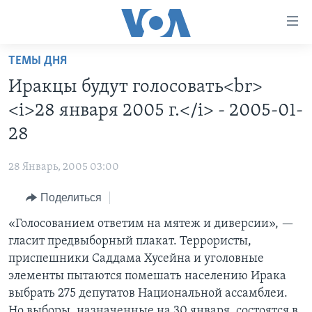
Линки
доступности
Перейти
ТЕМЫ ДНЯ
на
ГЛАВНОЕ
Иракцы будут голосовать<br>
основной
ПРОГРАММЫ
контент
<i>28 января 2005 г.</i> - 2005-01-
ПРОЕКТЫ
Перейти
АМЕРИКА
28
к
ЭКСПЕРТИЗА
НОВОСТИ ЗА МИНУТУ
УЧИМ АНГЛИЙСКИЙ
основной
28 Январь, 2005 03:00
ИНТЕРВЬЮ
ИТОГИ
НАША АМЕРИКАНСКАЯ ИСТОРИЯ
навигации
Перейти
Поделиться
ФАКТЫ ПРОТИВ ФЕЙКОВ
ПОЧЕМУ ЭТО ВАЖНО?
А КАК В АМЕРИКЕ?
в
«Голосованием ответим на мятеж и диверсии», —
ЗА СВОБОДУ ПРЕССЫ
ДИСКУССИЯ VOA
АРТЕФАКТЫ
поиск
гласит предвыборный плакат. Террористы,
УЧИМ АНГЛИЙСКИЙ
ДЕТАЛИ
АМЕРИКАНСКИЕ ГОРОДКИ
приспешники Саддама Хусейна и уголовные
ВИДЕО
элементы пытаются помешать населению Ирака
НЬЮ-ЙОРК NEW YORK
ТЕСТЫ
выбрать 275 депутатов Национальной ассамблеи.
ПОДПИСКА НА НОВОСТИ
АМЕРИКА. БОЛЬШОЕ ПУТЕШЕСТВИЕ
Но выборы, назначенные на 30 января, состоятся в