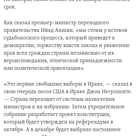
срок.
Learning English
Как сказал премьер-министр переходного
СОЦИАЛЬНЫЕ СЕТИ
правительства Ийяд Аллави, «мы стоим у истоков
судьбоносного процесса, который приведет к
демократии, торжеству власти закона и уважению
прав всех граждан страны независимо от их
Языки
вероисповедания, этнической принадлежности
или политической ориентации».
«Это первые свободные выборы в Ираке, — сказал в
свою очередь посол США в Ираке Джон Негропонте.
— Страна переходит от системы назначения
министров к их избранию. Затем учредительное
собрание разработает проект конституции,
который будет утвержден на референдуме в
октябре. А в декабре будет выбрано постоянное