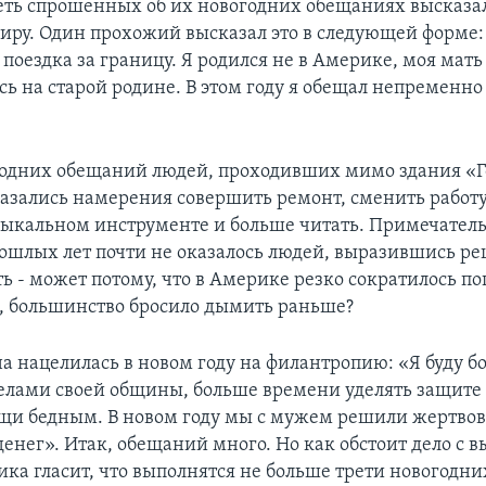
ть спрошенных об их новогодних обещаниях высказа
миру. Один прохожий высказал это в следующей форме:
поездка за границу. Я родился не в Америке, моя мать
сь на старой родине. В этом году я обещал непременно
годних обещаний людей, проходивших мимо здания «Г
азались намерения совершить ремонт, сменить работу
зыкальном инструменте и больше читать. Примечательн
рошлых лет почти не оказалось людей, выразившись р
ь - может потому, что в Америке резко сократилось по
 большинство бросило дымить раньше?
 нацелилась в новом году на филантропию: «Я буду б
елами своей общины, больше времени уделять защит
щи бедным. В новом году мы с мужем решили жертвова
денег». Итак, обещаний много. Но как обстоит дело с 
ика гласит, что выполнятся не больше трети новогодни