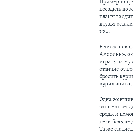
Примерно тре
поездить по 
планы входит 
друзья остали
их».
В числе ново
Америки», ок
играть на му
отличие от п
бросить курит
курильщиков,
Одна женщина
заниматься д
среды и помо
цели больше 
Та же статист