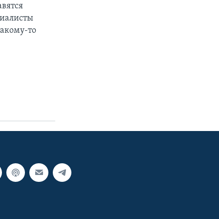
авятся
циалисты
такому-то