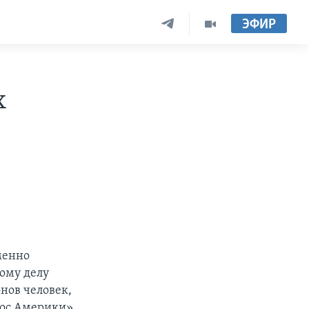
ЭФИР
х
менно
тому делу
нов человек,
лос Америки»