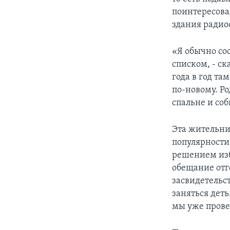
поинтересова
здания радио
«Я обычно со
списком, - с
года в год та
по-новому. Р
спальне и со
Эта жительни
популярности 
решением изб
обещание отг
засвидетельс
заняться деть
мы уже провел