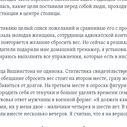
лась, какие цели поставили перед собой люди, прохо
станции в центре столицы.
ставляю целый списк пожеланий и сравниваю его с п
казала молодая женщина, сотрудница адвокатской конто
м повторяется желание сбросить вес. Но сейчас я решил
одители подарили мне домашний тренажер, я установил
бираюсь выполнять все упражнения, которые есть в ин
ца Вашингтона не одинока. Статистика свидетельствует
обещание сбросить вес стоит на втором месте, сразу ж
авиться от долгов. На третьем месте в опросах фигури
ородить себя от текучки и больше уделять времени сем
твовал ответ мужчины в военной форме: «Я должен как
ми, их у меня двое - мальчики четырех и шести лет. В
и вместе несколько вечеров. Я считаю, что я на верно