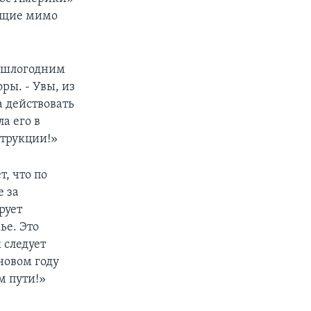
дящие мимо
рошлогодним
ры. - Увы, из
а действовать
а его в
струкции!»
, что по
е за
рует
ье. Это
 следует
 новом году
м пути!»