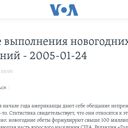
е выполнения новогодни
ний - 2005-01-24
 03:00
ься
в начале года американцы дают себе обещание непре
-то. Статистика свидетельствует, что они относятся к э
зно: новогодние обеты формулируют свыше 100 миллио
вляющая часть взрослого населения США. Редакция «Го