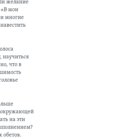
ли желание
 «В мои
 и многие
 навестить
олоса
, научиться
о, что в
ешимость
головье
ольше
е окружающей
ть на эти
выполнением?
х обетов.