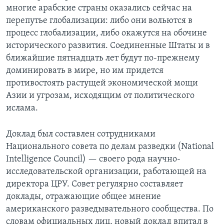
многие арабские страны оказались сейчас на
Learning English
перепутье глобализации: либо они вольются в
процесс глобализации, либо окажутся на обочине
СОЦИАЛЬНЫЕ СЕТИ
исторического развития. Соединенные Штаты и в
ближайшие пятнадцать лет будут по-прежнему
доминировать в мире, но им придется
противостоять растущей экономической мощи
Языки
Азии и угрозам, исходящим от политического
ислама.
Доклад был составлен сотрудниками
Национального совета по делам разведки (National
Intelligence Council) — своего рода научно-
исследовательской организации, работающей на
директора ЦРУ. Совет регулярно составляет
доклады, отражающие общее мнение
американского разведывательного сообщества. По
словам официальных лиц, новый доклад впитал в