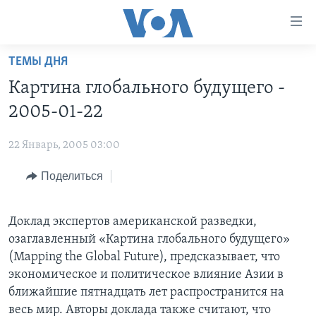
Линки
доступности
Перейти
ТЕМЫ ДНЯ
на
ГЛАВНОЕ
Картина глобального будущего -
основной
ПРОГРАММЫ
контент
2005-01-22
ПРОЕКТЫ
Перейти
АМЕРИКА
к
22 Январь, 2005 03:00
ЭКСПЕРТИЗА
НОВОСТИ ЗА МИНУТУ
УЧИМ АНГЛИЙСКИЙ
основной
Поделиться
ИНТЕРВЬЮ
ИТОГИ
НАША АМЕРИКАНСКАЯ ИСТОРИЯ
навигации
Перейти
ФАКТЫ ПРОТИВ ФЕЙКОВ
ПОЧЕМУ ЭТО ВАЖНО?
А КАК В АМЕРИКЕ?
в
Доклад экспертов американской разведки,
ЗА СВОБОДУ ПРЕССЫ
ДИСКУССИЯ VOA
АРТЕФАКТЫ
поиск
озаглавленный «Картина глобального будущего»
УЧИМ АНГЛИЙСКИЙ
ДЕТАЛИ
АМЕРИКАНСКИЕ ГОРОДКИ
(Mapping the Global Future), предсказывает, что
экономическое и политическое влияние Азии в
ВИДЕО
НЬЮ-ЙОРК NEW YORK
ТЕСТЫ
ближайшие пятнадцать лет распространится на
ПОДПИСКА НА НОВОСТИ
АМЕРИКА. БОЛЬШОЕ ПУТЕШЕСТВИЕ
весь мир. Авторы доклада также считают, что