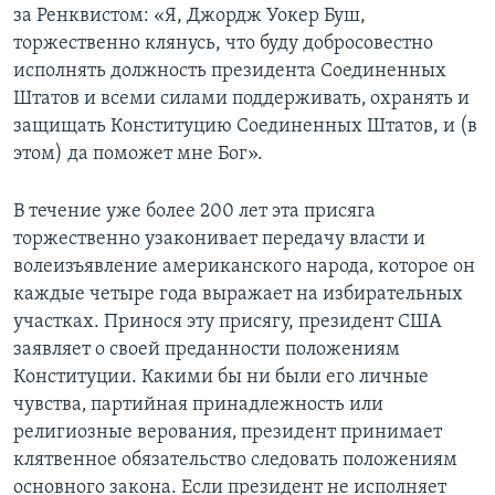
за Ренквистом: «Я, Джордж Уокер Буш,
Learning English
торжественно клянусь, что буду добросовестно
исполнять должность президента Соединенных
Штатов и всеми силами поддерживать‚ охранять и
СОЦИАЛЬНЫЕ СЕТИ
защищать Конституцию Соединенных Штатов, и (в
этом) да поможет мне Бог».
Языки
В течение уже более 200 лет эта присяга
торжественно узаконивает передачу власти и
волеизъявление американского народа‚ которое он
каждые четыре года выражает на избирательных
участках. Принося эту присягу, президент США
заявляет о своей преданности положениям
Конституции. Какими бы ни были его личные
чувства‚ партийная принадлежность или
религиозные верования‚ президент принимает
клятвенное обязательство следовать положениям
основного закона. Если президент не исполняет