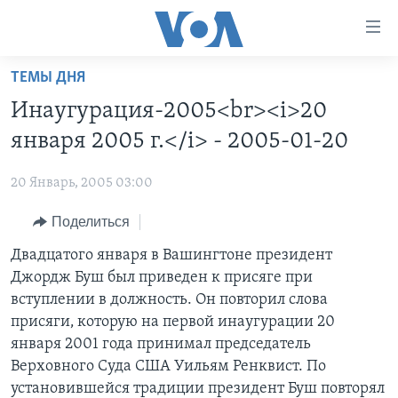
Линки
доступности
Перейти
ТЕМЫ ДНЯ
на
ГЛАВНОЕ
Инаугурация-2005<br><i>20
основной
ПРОГРАММЫ
контент
января 2005 г.</i> - 2005-01-20
ПРОЕКТЫ
Перейти
АМЕРИКА
к
20 Январь, 2005 03:00
ЭКСПЕРТИЗА
НОВОСТИ ЗА МИНУТУ
УЧИМ АНГЛИЙСКИЙ
основной
Поделиться
ИНТЕРВЬЮ
ИТОГИ
НАША АМЕРИКАНСКАЯ ИСТОРИЯ
навигации
Перейти
ФАКТЫ ПРОТИВ ФЕЙКОВ
Двадцатого января в Вашингтоне президент
ПОЧЕМУ ЭТО ВАЖНО?
А КАК В АМЕРИКЕ?
в
Джордж Буш был приведен к присяге при
ЗА СВОБОДУ ПРЕССЫ
ДИСКУССИЯ VOA
АРТЕФАКТЫ
поиск
вступлении в должность. Он повторил слова
УЧИМ АНГЛИЙСКИЙ
ДЕТАЛИ
АМЕРИКАНСКИЕ ГОРОДКИ
присяги‚ которую на первой инаугурации 20
января 2001 года принимал председатель
ВИДЕО
НЬЮ-ЙОРК NEW YORK
ТЕСТЫ
Верховного Суда США Уильям Ренквист. По
ПОДПИСКА НА НОВОСТИ
АМЕРИКА. БОЛЬШОЕ ПУТЕШЕСТВИЕ
установившейся традиции президент Буш повторял