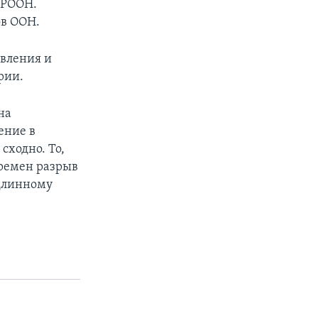
ПРООН.
ов ООН.
авления и
рии.
на
ение в
сходно. То,
времен разрыв
длинному