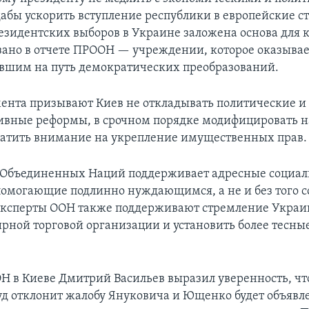
абы ускорить вступление республики в европейские ст
резидентских выборов в Украине заложена основа для
зано в отчете ПРООН — учреждении, которое оказывае
авшим на путь демократических преобразований.
ента призывают Киев не откладывать политические и
вные реформы, в срочном порядке модифицировать н
ратить внимание на укрепление имущественных прав.
 Объединенных Наций поддерживает адресные социа
омогающие подлинно нуждающимся, а не и без того 
ксперты ООН также поддерживают стремление Украи
рной торговой организации и установить более тесные
Н в Киеве Дмитрий Васильев выразил уверенность, чт
д отклонит жалобу Януковича и Ющенко будет объявл