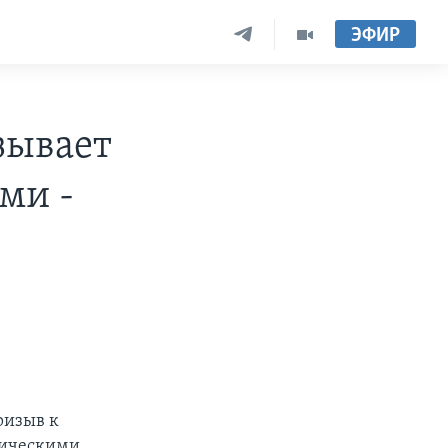
ЭФИР
зывает
ми -
ризыв к
тическими