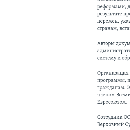
реформами, д
результате п
перемен, ука
странам, вст
Авторы докум
администрати
систему и об
Организация
программы, п
гражданам. Э
членом Всеми
Евросоюзом.
Сотрудник ОО
Верховный Су