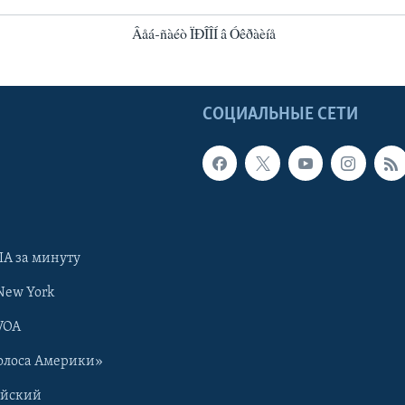
Âåá-ñàéò ÏÐÎÎÍ â Óêðàèíå
Ы
СОЦИАЛЬНЫЕ СЕТИ
А за минуту
New York
VOA
олоса Америки»
ийский