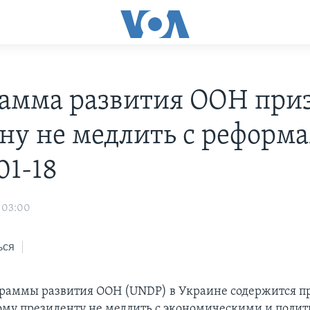
амма развития ООН при
ну не медлить с реформа
01-18
 03:00
ься
граммы развития ООН (UNDP) в Украине содержится п
му президенту не медлить с экономическими и поли