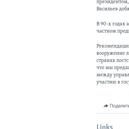
президентом,
Васильев доб
В 90-х годах
частном пред
Рекомендации
вооружение л
странах постс
что мы предл
между управ
участию в го
Поделит
Links