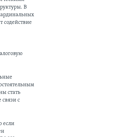
руктуры. В
 кардинальных
т содействие
алоговую
льные
состоятельным
ны стать
 связи с
о если
ен