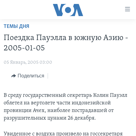
Линки
доступности
Перейти
ТЕМЫ ДНЯ
на
ГЛАВНОЕ
Поездка Пауэлла в южную Азию -
основной
ПРОГРАММЫ
контент
2005-01-05
ПРОЕКТЫ
Перейти
АМЕРИКА
к
05 Январь, 2005 03:00
ЭКСПЕРТИЗА
НОВОСТИ ЗА МИНУТУ
УЧИМ АНГЛИЙСКИЙ
основной
Поделиться
ИНТЕРВЬЮ
ИТОГИ
НАША АМЕРИКАНСКАЯ ИСТОРИЯ
навигации
Перейти
ФАКТЫ ПРОТИВ ФЕЙКОВ
ПОЧЕМУ ЭТО ВАЖНО?
А КАК В АМЕРИКЕ?
в
В среду государственный секретарь Колин Пауэлл
ЗА СВОБОДУ ПРЕССЫ
ДИСКУССИЯ VOA
АРТЕФАКТЫ
поиск
облетел на вертолете части индонезийской
УЧИМ АНГЛИЙСКИЙ
ДЕТАЛИ
АМЕРИКАНСКИЕ ГОРОДКИ
провинции Ачех, наиболее пострадавшей от
разрушительных цунами 26 декабря.
ВИДЕО
НЬЮ-ЙОРК NEW YORK
ТЕСТЫ
ПОДПИСКА НА НОВОСТИ
АМЕРИКА. БОЛЬШОЕ ПУТЕШЕСТВИЕ
Увиденное с воздуха произвело на госсекретаря