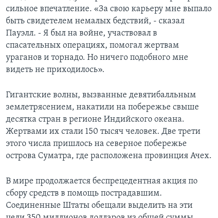
сильное впечатление. «За свою карьеру мне выпало
Learning English
быть свидетелем немалых бедствий, - сказал
Пауэлл. - Я был на войне, участвовал в
СОЦИАЛЬНЫЕ СЕТИ
спасательных операциях, помогал жертвам
ураганов и торнадо. Но ничего подобного мне
видеть не приходилось».
Языки
Гигантские волны, вызванные девятибалльным
землетрясением, накатили на побережье свыше
десятка стран в регионе Индийского океана.
Жертвами их стали 150 тысяч человек. Две трети
этого числа пришлось на северное побережье
острова Суматра, где расположена провинция Ачех.
В мире продолжается беспрецедентная акция по
сбору средств в помощь пострадавшим.
Соединенные Штаты обещали выделить на эти
цели 350 миллионов долларов из общей суммы