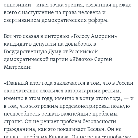
оппозиции – иная точка зрения, связанная прежде
Learning English
всего с наступление на права человека и
свертыванием демократических реформ.
СОЦИАЛЬНЫЕ СЕТИ
Вот что сказал в интервью «Голосу Америки»
кандидат в депутаты на довыборах в
Государственную Думу от Российской
Языки
демократической партии «Яблоко» Сергей
Митрохин:
«Главный итог года заключается в том, что в России
окончательно сложился авторитарный режим, —
именно в этом году, именно в конце этого года, — и
в том, что этот режим продемонстрировал полную
неспособность решать важнейшие проблемы
страны. Он не решает проблем безопасности
гражданина, как это показывает Беслан. Он не
решает проблему Кавказа. Он не решает проблему