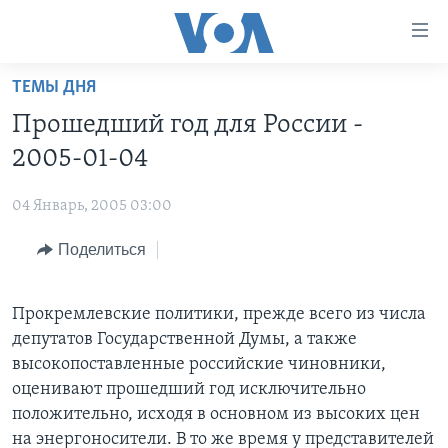
Линки
доступности
Перейти
ТЕМЫ ДНЯ
на
ГЛАВНОЕ
Прошедший год для России -
основной
ПРОГРАММЫ
контент
2005-01-04
ПРОЕКТЫ
Перейти
АМЕРИКА
к
04 Январь, 2005 03:00
ЭКСПЕРТИЗА
НОВОСТИ ЗА МИНУТУ
УЧИМ АНГЛИЙСКИЙ
основной
Поделиться
ИНТЕРВЬЮ
ИТОГИ
НАША АМЕРИКАНСКАЯ ИСТОРИЯ
навигации
Перейти
ФАКТЫ ПРОТИВ ФЕЙКОВ
ПОЧЕМУ ЭТО ВАЖНО?
А КАК В АМЕРИКЕ?
в
Прокремлевские политики, прежде всего из числа
ЗА СВОБОДУ ПРЕССЫ
ДИСКУССИЯ VOA
АРТЕФАКТЫ
поиск
депутатов Государственной Думы, а также
УЧИМ АНГЛИЙСКИЙ
ДЕТАЛИ
АМЕРИКАНСКИЕ ГОРОДКИ
высокопоставленные российские чиновники,
оценивают прошедший год исключительно
ВИДЕО
НЬЮ-ЙОРК NEW YORK
ТЕСТЫ
положительно, исходя в основном из высоких цен
ПОДПИСКА НА НОВОСТИ
АМЕРИКА. БОЛЬШОЕ ПУТЕШЕСТВИЕ
на энергоносители. В то же время у представителей