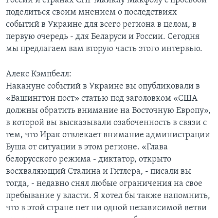
России и странах СНГ Майклу Макфолу с просьбой
поделиться своим мнением о последствиях
Learning English
событий в Украине для всего региона в целом, в
первую очередь - для Беларуси и России. Сегодня
СОЦИАЛЬНЫЕ СЕТИ
мы предлагаем вам вторую часть этого интервью.
Алекс Кэмпбелл:
Накануне событий в Украине вы опубликовали в
Языки
«Вашингтон пост» статью под заголовком «США
должны обратить внимание на Восточную Европу»,
в которой вы высказывали озабоченность в связи с
тем, что Ирак отвлекает внимание администрации
Буша от ситуации в этом регионе. «Глава
белорусского режима - диктатор, открыто
восхваляющий Сталина и Гитлера, - писали вы
тогда, - недавно снял любые ограничения на свое
пребывание у власти. Я хотел бы также напомнить,
что в этой стране нет ни одной независимой ветви