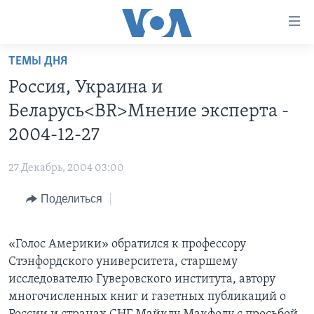
Линки
доступности
Перейти
ТЕМЫ ДНЯ
на
ГЛАВНОЕ
Россия, Украина и
основной
ПРОГРАММЫ
контент
Беларусь<BR>Мнение эксперта -
ПРОЕКТЫ
Перейти
АМЕРИКА
2004-12-27
к
ЭКСПЕРТИЗА
НОВОСТИ ЗА МИНУТУ
УЧИМ АНГЛИЙСКИЙ
основной
27 Декабрь, 2004 03:00
ИНТЕРВЬЮ
ИТОГИ
НАША АМЕРИКАНСКАЯ ИСТОРИЯ
навигации
Перейти
Поделиться
ФАКТЫ ПРОТИВ ФЕЙКОВ
ПОЧЕМУ ЭТО ВАЖНО?
А КАК В АМЕРИКЕ?
в
ЗА СВОБОДУ ПРЕССЫ
ДИСКУССИЯ VOA
АРТЕФАКТЫ
поиск
«Голос Америки» обратился к профессору
УЧИМ АНГЛИЙСКИЙ
ДЕТАЛИ
АМЕРИКАНСКИЕ ГОРОДКИ
Стэнфордского университета, старшему
ВИДЕО
НЬЮ-ЙОРК NEW YORK
ТЕСТЫ
исследователю Гуверовского института, автору
многочисленных книг и газетных публикаций о
ПОДПИСКА НА НОВОСТИ
АМЕРИКА. БОЛЬШОЕ ПУТЕШЕСТВИЕ