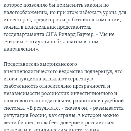
которое позволило бы применить законы по
Learning English
налогообложению, но при этом избежать урона для
инвесторов, кредиторов и работников компании, -
СОЦИАЛЬНЫЕ СЕТИ
заявил в понедельник представитель
госдепартамента США Ричард Баучер. - Мы не
считаем, что аукцион был шагом в этом
направлении».
Языки
Представитель американского
внешнеполитического ведомства подчеркнул, что
итоги аукциона вызывают серьезную
озабоченность относительно прозрачности и
независимости российских инвестиционного и
налогового законодательств, равно как и судебной
системы. «В результате, - сказал он, - размывается
репутация России, как страны, в которой можно
вести бизнес, и слабеет доверие к российским
правовым и юридическим институтам».