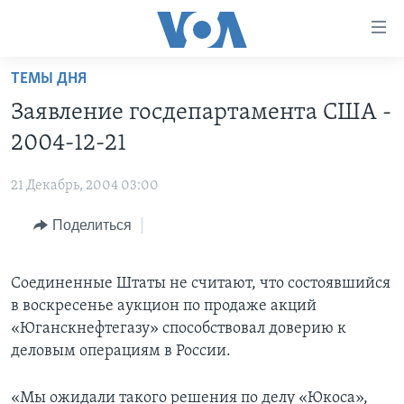
Линки
доступности
Перейти
ТЕМЫ ДНЯ
на
ГЛАВНОЕ
Заявление госдепартамента США -
основной
ПРОГРАММЫ
контент
2004-12-21
ПРОЕКТЫ
Перейти
АМЕРИКА
к
21 Декабрь, 2004 03:00
ЭКСПЕРТИЗА
НОВОСТИ ЗА МИНУТУ
УЧИМ АНГЛИЙСКИЙ
основной
Поделиться
ИНТЕРВЬЮ
ИТОГИ
НАША АМЕРИКАНСКАЯ ИСТОРИЯ
навигации
Перейти
ФАКТЫ ПРОТИВ ФЕЙКОВ
ПОЧЕМУ ЭТО ВАЖНО?
А КАК В АМЕРИКЕ?
в
Соединенные Штаты не считают, что состоявшийся
ЗА СВОБОДУ ПРЕССЫ
ДИСКУССИЯ VOA
АРТЕФАКТЫ
поиск
в воскресенье аукцион по продаже акций
УЧИМ АНГЛИЙСКИЙ
ДЕТАЛИ
АМЕРИКАНСКИЕ ГОРОДКИ
«Юганскнефтегазу» способствовал доверию к
деловым операциям в России.
ВИДЕО
НЬЮ-ЙОРК NEW YORK
ТЕСТЫ
ПОДПИСКА НА НОВОСТИ
АМЕРИКА. БОЛЬШОЕ ПУТЕШЕСТВИЕ
«Мы ожидали такого решения по делу «Юкоса»,