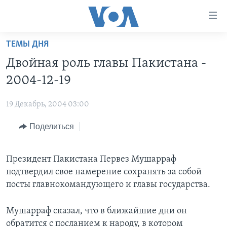
Линки
доступности
Перейти
ТЕМЫ ДНЯ
на
ГЛАВНОЕ
Двойная роль главы Пакистана -
основной
ПРОГРАММЫ
контент
2004-12-19
ПРОЕКТЫ
Перейти
АМЕРИКА
к
19 Декабрь, 2004 03:00
ЭКСПЕРТИЗА
НОВОСТИ ЗА МИНУТУ
УЧИМ АНГЛИЙСКИЙ
основной
Поделиться
ИНТЕРВЬЮ
ИТОГИ
НАША АМЕРИКАНСКАЯ ИСТОРИЯ
навигации
Перейти
ФАКТЫ ПРОТИВ ФЕЙКОВ
ПОЧЕМУ ЭТО ВАЖНО?
А КАК В АМЕРИКЕ?
в
Президент Пакистана Первез Мушарраф
ЗА СВОБОДУ ПРЕССЫ
ДИСКУССИЯ VOA
АРТЕФАКТЫ
поиск
подтвердил свое намерение сохранять за собой
УЧИМ АНГЛИЙСКИЙ
ДЕТАЛИ
АМЕРИКАНСКИЕ ГОРОДКИ
посты главнокомандующего и главы государства.
ВИДЕО
НЬЮ-ЙОРК NEW YORK
ТЕСТЫ
Мушарраф сказал, что в ближайшие дни он
ПОДПИСКА НА НОВОСТИ
АМЕРИКА. БОЛЬШОЕ ПУТЕШЕСТВИЕ
обратится с посланием к народу, в котором