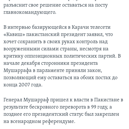
разъяснит свое решение оставаться на посту
Learning English
главнокомандующего.
СОЦИАЛЬНЫЕ СЕТИ
В интервью базирующейся в Карачи телесети
«Кавиш» пакистанский президент заявил, что
хочет сохранить в своих руках контроль над
вооруженными силами страны, несмотря на
Языки
критику оппозиционных политических партий. В
начале декабря сторонники президента
Мушаррафа в парламенте приняли закон,
позволяющий ему оставаться на обоих постах до
конца 2007 года.
Генерал Мушарраф пришел к власти в Пакистане в
результате бескровного переворота в 99 году, а
позднее его президентский статус был закреплен
на всенародном референдуме.