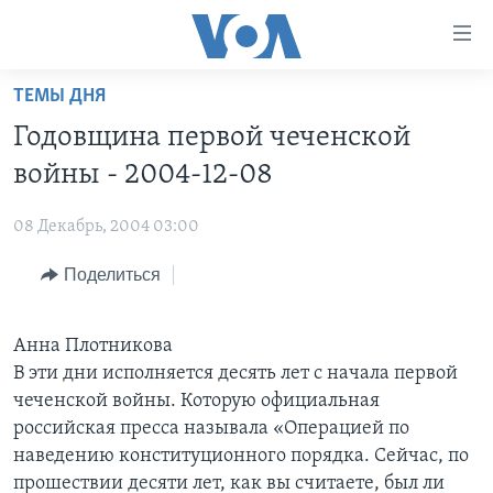
Линки
доступности
Перейти
ТЕМЫ ДНЯ
на
ГЛАВНОЕ
Годовщина первой чеченской
основной
ПРОГРАММЫ
контент
войны - 2004-12-08
ПРОЕКТЫ
Перейти
АМЕРИКА
к
08 Декабрь, 2004 03:00
ЭКСПЕРТИЗА
НОВОСТИ ЗА МИНУТУ
УЧИМ АНГЛИЙСКИЙ
основной
Поделиться
ИНТЕРВЬЮ
ИТОГИ
НАША АМЕРИКАНСКАЯ ИСТОРИЯ
навигации
Перейти
ФАКТЫ ПРОТИВ ФЕЙКОВ
ПОЧЕМУ ЭТО ВАЖНО?
А КАК В АМЕРИКЕ?
в
Анна Плотникова
ЗА СВОБОДУ ПРЕССЫ
ДИСКУССИЯ VOA
АРТЕФАКТЫ
поиск
В эти дни исполняется десять лет с начала первой
УЧИМ АНГЛИЙСКИЙ
ДЕТАЛИ
АМЕРИКАНСКИЕ ГОРОДКИ
чеченской войны. Которую официальная
российская пресса называла «Операцией по
ВИДЕО
НЬЮ-ЙОРК NEW YORK
ТЕСТЫ
наведению конституционного порядка. Сейчас, по
ПОДПИСКА НА НОВОСТИ
АМЕРИКА. БОЛЬШОЕ ПУТЕШЕСТВИЕ
прошествии десяти лет, как вы считаете, был ли