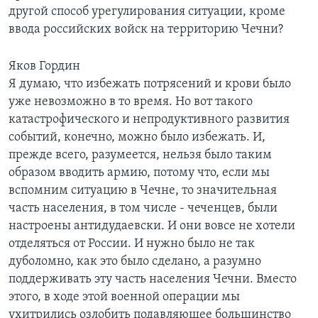
другой способ урегулирования ситуации, кроме
Learning English
ввода российских войск на территорию Чечни?
СОЦИАЛЬНЫЕ СЕТИ
Яков Гордин
Я думаю, что избежать потрясений и крови было
уже невозможно в то время. Но вот такого
катастрофического и непродуктивного развития
Языки
событий, конечно, можно было избежать. И,
прежде всего, разумеется, нельзя было таким
образом вводить армию, потому что, если мы
вспомним ситуацию в Чечне, то значительная
часть населения, в том числе - чеченцев, были
настроены антидудаевски. И они вовсе не хотели
отделяться от России. И нужно было не так
дуболомно, как это было сделано, а разумно
поддерживать эту часть населения Чечни. Вместо
этого, в ходе этой военной операции мы
ухитрились озлобить подавляющее большинство