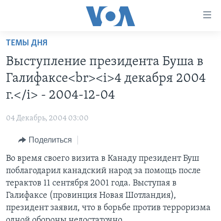
Линки
доступности
Перейти
ТЕМЫ ДНЯ
на
ГЛАВНОЕ
Выступление президента Буша в
основной
ПРОГРАММЫ
контент
Галифаксе<br><i>4 декабря 2004
ПРОЕКТЫ
Перейти
АМЕРИКА
г.</i> - 2004-12-04
к
ЭКСПЕРТИЗА
НОВОСТИ ЗА МИНУТУ
УЧИМ АНГЛИЙСКИЙ
основной
04 Декабрь, 2004 03:00
ИНТЕРВЬЮ
ИТОГИ
НАША АМЕРИКАНСКАЯ ИСТОРИЯ
навигации
Перейти
Поделиться
ФАКТЫ ПРОТИВ ФЕЙКОВ
ПОЧЕМУ ЭТО ВАЖНО?
А КАК В АМЕРИКЕ?
в
Во время своего визита в Канаду президент Буш
ЗА СВОБОДУ ПРЕССЫ
ДИСКУССИЯ VOA
АРТЕФАКТЫ
поиск
поблагодарил канадский народ за помощь после
УЧИМ АНГЛИЙСКИЙ
ДЕТАЛИ
АМЕРИКАНСКИЕ ГОРОДКИ
терактов 11 сентября 2001 года. Выступая в
ВИДЕО
Галифаксе (провинция Новая Шотландия),
НЬЮ-ЙОРК NEW YORK
ТЕСТЫ
президент заявил, что в борьбе против терроризма
ПОДПИСКА НА НОВОСТИ
АМЕРИКА. БОЛЬШОЕ ПУТЕШЕСТВИЕ
одной обороны недостаточно.