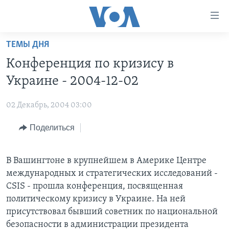
Линки
доступности
Перейти
ТЕМЫ ДНЯ
на
ГЛАВНОЕ
Конференция по кризису в
основной
ПРОГРАММЫ
контент
Украине - 2004-12-02
ПРОЕКТЫ
Перейти
АМЕРИКА
к
02 Декабрь, 2004 03:00
ЭКСПЕРТИЗА
НОВОСТИ ЗА МИНУТУ
УЧИМ АНГЛИЙСКИЙ
основной
Поделиться
ИНТЕРВЬЮ
ИТОГИ
НАША АМЕРИКАНСКАЯ ИСТОРИЯ
навигации
Перейти
ФАКТЫ ПРОТИВ ФЕЙКОВ
ПОЧЕМУ ЭТО ВАЖНО?
А КАК В АМЕРИКЕ?
в
В Вашингтоне в крупнейшем в Америке Центре
ЗА СВОБОДУ ПРЕССЫ
ДИСКУССИЯ VOA
АРТЕФАКТЫ
поиск
международных и стратегических исследований -
УЧИМ АНГЛИЙСКИЙ
ДЕТАЛИ
АМЕРИКАНСКИЕ ГОРОДКИ
CSIS - прошла конференция, посвященная
политическому кризису в Украине. На ней
ВИДЕО
НЬЮ-ЙОРК NEW YORK
ТЕСТЫ
присутствовал бывший советник по национальной
ПОДПИСКА НА НОВОСТИ
АМЕРИКА. БОЛЬШОЕ ПУТЕШЕСТВИЕ
безопасности в администрации президента