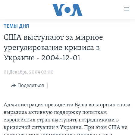
Линки
доступности
Перейти
ТЕМЫ ДНЯ
на
ГЛАВНОЕ
США выступают за мирное
основной
ПРОГРАММЫ
контент
урегулирование кризиса в
ПРОЕКТЫ
Перейти
АМЕРИКА
Украине - 2004-12-01
к
ЭКСПЕРТИЗА
НОВОСТИ ЗА МИНУТУ
УЧИМ АНГЛИЙСКИЙ
основной
01 Декабрь, 2004 03:00
ИНТЕРВЬЮ
ИТОГИ
НАША АМЕРИКАНСКАЯ ИСТОРИЯ
навигации
Перейти
Поделиться
ФАКТЫ ПРОТИВ ФЕЙКОВ
ПОЧЕМУ ЭТО ВАЖНО?
А КАК В АМЕРИКЕ?
в
ЗА СВОБОДУ ПРЕССЫ
ДИСКУССИЯ VOA
АРТЕФАКТЫ
поиск
Администрация президента Буша во вторник снова
УЧИМ АНГЛИЙСКИЙ
ДЕТАЛИ
АМЕРИКАНСКИЕ ГОРОДКИ
выразила активную поддержку попыткам
ВИДЕО
НЬЮ-ЙОРК NEW YORK
ТЕСТЫ
европейских стран выступить посредниками в
кризисной ситуации в Украине. При этом США не
ПОДПИСКА НА НОВОСТИ
АМЕРИКА. БОЛЬШОЕ ПУТЕШЕСТВИЕ