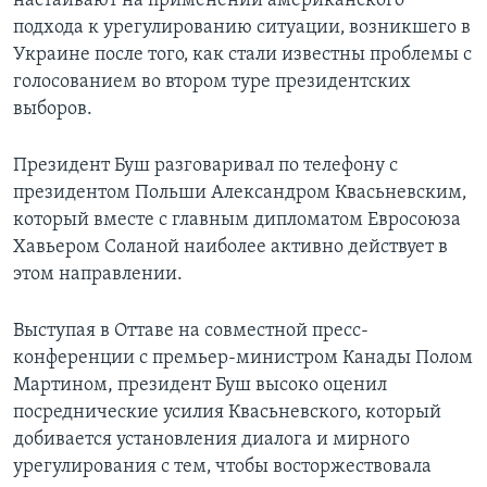
настаивают на применении американского
подхода к урегулированию ситуации‚ возникшего в
Learning English
Украине после того‚ как стали известны проблемы с
голосованием во втором туре президентских
СОЦИАЛЬНЫЕ СЕТИ
выборов.
Президент Буш разговаривал по телефону с
президентом Польши Александром Квасьневским‚
Языки
который вместе с главным дипломатом Евросоюза
Хавьером Соланой наиболее активно действует в
этом направлении.
Выступая в Оттаве на совместной пресс-
конференции с премьер-министром Канады Полом
Мартином, президент Буш высоко оценил
посреднические усилия Квасьневского‚ который
добивается установления диалога и мирного
урегулирования с тем‚ чтобы восторжествовала