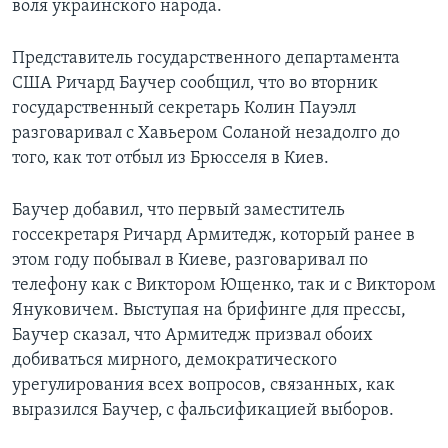
воля украинского народа.
Представитель государственного департамента
США Ричард Баучер сообщил‚ что во вторник
государственный секретарь Колин Пауэлл
разговаривал с Хавьером Соланой незадолго до
того‚ как тот отбыл из Брюсселя в Киев.
Баучер добавил‚ что первый заместитель
госсекретаря Ричард Армитедж‚ который ранее в
этом году побывал в Киеве‚ разговаривал по
телефону как с Виктором Ющенко‚ так и с Виктором
Януковичем. Выступая на брифинге для прессы,
Баучер сказал‚ что Армитедж призвал обоих
добиваться мирного‚ демократического
урегулирования всех вопросов, связанных‚ как
выразился Баучер‚ с фальсификацией выборов.