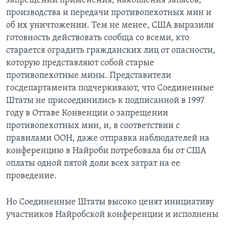
запрещении применения, накопления запасов,
производства и передачи противопехотных мин и
Learning English
об их уничтожении. Тем не менее, США выразили
готовность действовать сообща со всеми, кто
СОЦИАЛЬНЫЕ СЕТИ
старается оградить гражданских лиц от опасности,
которую представляют собой старые
противопехотные мины. Представители
госдепартамента подчеркивают, что Соединенные
Языки
Штаты не присоединились к подписанной в 1997
году в Оттаве Конвенции о запрещении
противопехотных мин, и, в соответствии с
правилами ООН, даже отправка наблюдателей на
конференцию в Найроби потребовала бы от США
оплаты одной пятой доли всех затрат на ее
проведение.
Но Соединенные Штаты высоко ценят инициативу
участников Найробской конференции и исполнены