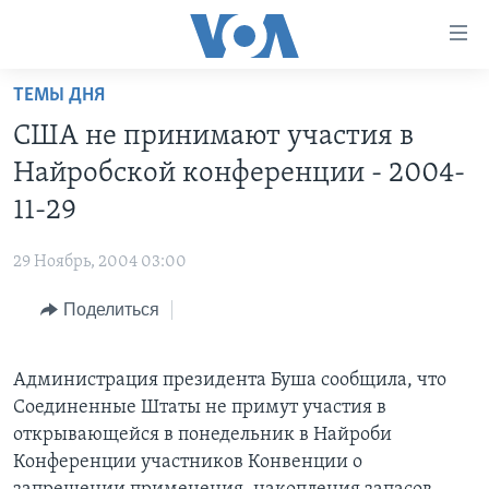
Линки
доступности
Перейти
ТЕМЫ ДНЯ
на
ГЛАВНОЕ
США не принимают участия в
основной
ПРОГРАММЫ
контент
Найробской конференции - 2004-
ПРОЕКТЫ
Перейти
АМЕРИКА
11-29
к
ЭКСПЕРТИЗА
НОВОСТИ ЗА МИНУТУ
УЧИМ АНГЛИЙСКИЙ
основной
29 Ноябрь, 2004 03:00
ИНТЕРВЬЮ
ИТОГИ
НАША АМЕРИКАНСКАЯ ИСТОРИЯ
навигации
Перейти
Поделиться
ФАКТЫ ПРОТИВ ФЕЙКОВ
ПОЧЕМУ ЭТО ВАЖНО?
А КАК В АМЕРИКЕ?
в
ЗА СВОБОДУ ПРЕССЫ
ДИСКУССИЯ VOA
АРТЕФАКТЫ
поиск
Администрация президента Буша сообщила, что
УЧИМ АНГЛИЙСКИЙ
ДЕТАЛИ
АМЕРИКАНСКИЕ ГОРОДКИ
Соединенные Штаты не примут участия в
ВИДЕО
НЬЮ-ЙОРК NEW YORK
ТЕСТЫ
открывающейся в понедельник в Найроби
Конференции участников Конвенции о
ПОДПИСКА НА НОВОСТИ
АМЕРИКА. БОЛЬШОЕ ПУТЕШЕСТВИЕ