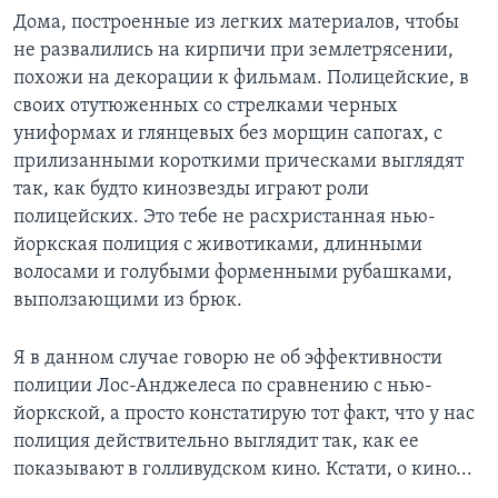
Дома, построенные из легких материалов, чтобы
Learning English
не развалились на кирпичи при землетрясении,
похожи на декорации к фильмам. Полицейские, в
СОЦИАЛЬНЫЕ СЕТИ
своих отутюженных со стрелками черных
униформах и глянцевых без морщин сапогах, с
прилизанными короткими прическами выглядят
так, как будто кинозвезды играют роли
Языки
полицейских. Это тебе не расхристанная нью-
йоркская полиция с животиками, длинными
волосами и голубыми форменными рубашками,
выползающими из брюк.
Я в данном случае говорю не об эффективности
полиции Лос-Анджелеса по сравнению с нью-
йоркской, а просто констатирую тот факт, что у нас
полиция действительно выглядит так, как ее
показывают в голливудском кино. Кстати, о кино...